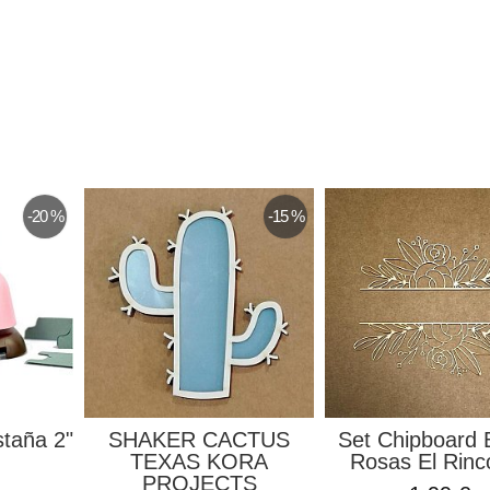
-20 %
-15 %
staña 2"
SHAKER CACTUS
Set Chipboard 
TEXAS KORA
Rosas El Rinco
PROJECTS