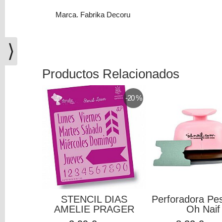
(0)
Marca. Fabrika Decoru
El
carrito
de
⟩
la
compra
Productos Relacionados
está
vacío
-20 %
Redes
Sociales
Instagram
Facebook
STENCIL DIAS
Perforadora Pe
AMELIE PRAGER
Oh Naif
Youtube