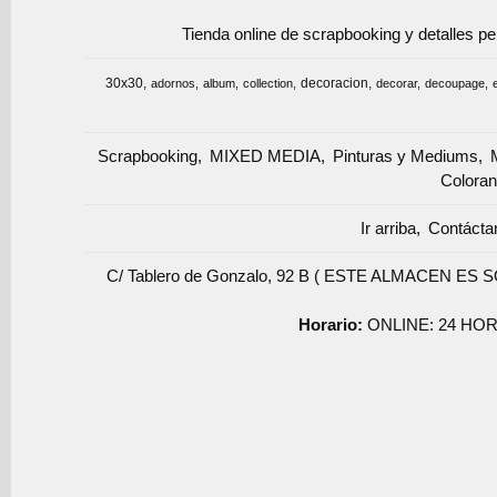
Tienda online de scrapbooking y detalles p
30x30
decoracion
adornos
album
collection
decorar
decoupage
Scrapbooking
MIXED MEDIA
Pinturas y Mediums
Coloran
Ir arriba
Contácta
C/ Tablero de Gonzalo, 92 B ( ESTE ALMACEN ES 
Horario:
ONLINE: 24 HOR