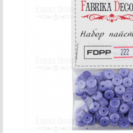
y
Mediums
Máquinas
y
Vinilos
REBAJAS
Novedades
NAVIDAD
Papelería
Herramientas
3D
Liquidación
Scrapbooking
Resinas
y