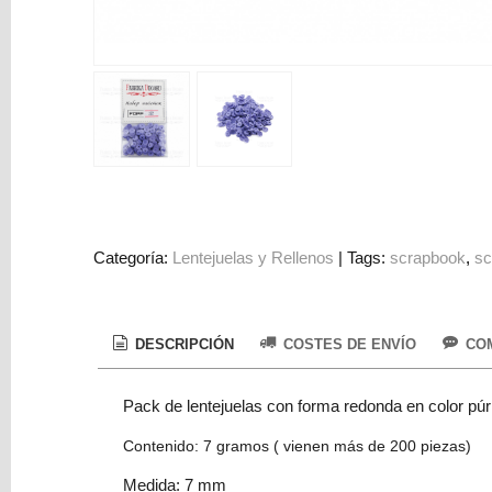
Colorantes
Tarjeta
Regalo
Figuras
3D
PERSONALIZADOS
DIY
DECORACION
Categoría:
Lentejuelas y Rellenos
|
Tags:
scrapbook
sc
Marcas
DESCRIPCIÓN
COSTES DE ENVÍO
COM
Pack de lentejuelas con forma redonda en color pú
Contenido: 7 gramos ( vienen más de 200 piezas)
Tu
Carrito
Medida: 7 mm