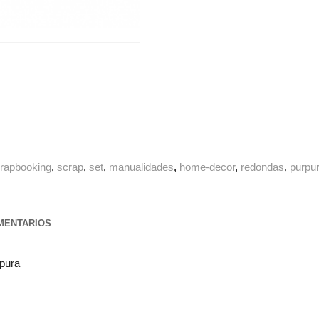
rapbooking
scrap
set
manualidades
home-decor
redondas
purpu
ENTARIOS
rpura