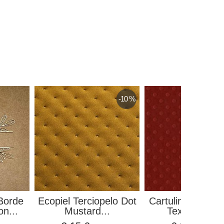
-10 %
Borde
Ecopiel Terciopelo Dot
Cartulina o Card
n...
Mustard...
Texturizada..