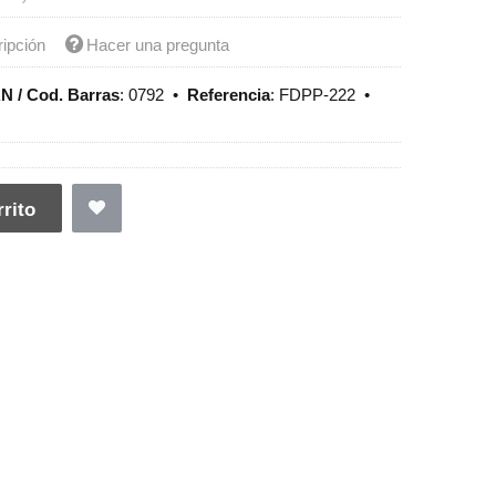
ripción
Hacer una pregunta
N / Cod. Barras
:
0792
•
Referencia
:
FDPP-222
•
rito