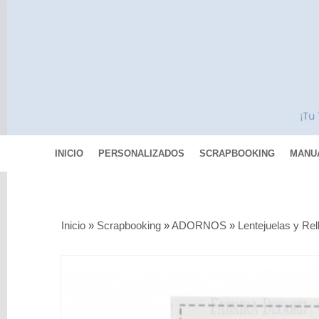
INICIO
PERSONALIZADOS
SCRAPBOOKING
MANU
Categorías
Inicio
»
Scrapbooking
»
ADORNOS
»
Lentejuelas y Rel
Scrapbooking
MIXED
MEDIA
Pinturas