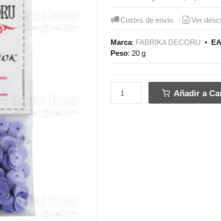
Costes de envío
Ver desc
Marca
:
FABRIKA DECORU
•
EA
Peso
:
20 g
Añadir a Car