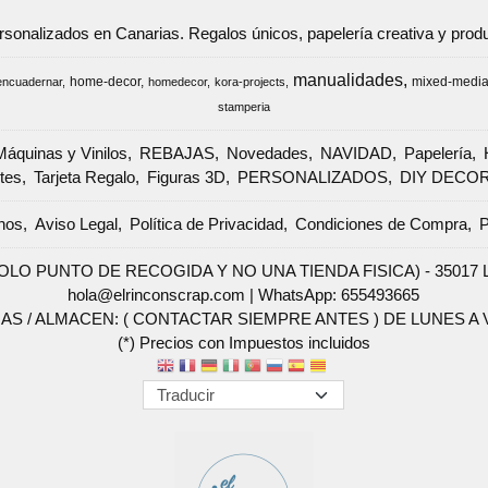
ersonalizados en Canarias. Regalos únicos, papelería creativa y pr
manualidades
home-decor
mixed-medi
encuadernar
homedecor
kora-projects
stamperia
Máquinas y Vinilos
REBAJAS
Novedades
NAVIDAD
Papelería
tes
Tarjeta Regalo
Figuras 3D
PERSONALIZADOS
DIY DECO
nos
Aviso Legal
Política de Privacidad
Condiciones de Compra
P
SOLO PUNTO DE RECOGIDA Y NO UNA TIENDA FISICA) - 35017 Las 
hola@elrinconscrap.com |
WhatsApp: 655493665
AS / ALMACEN: ( CONTACTAR SIEMPRE ANTES ) DE LUNES A VI
(*) Precios con Impuestos incluidos