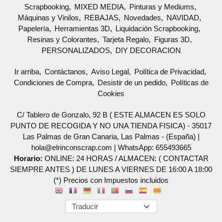
Scrapbooking
MIXED MEDIA
Pinturas y Mediums
Máquinas y Vinilos
REBAJAS
Novedades
NAVIDAD
Papelería
Herramientas 3D
Liquidación Scrapbooking
Resinas y Colorantes
Tarjeta Regalo
Figuras 3D
PERSONALIZADOS
DIY DECORACION
Ir arriba
Contáctanos
Aviso Legal
Política de Privacidad
Condiciones de Compra
Desistir de un pedido
Políticas de
Cookies
C/ Tablero de Gonzalo, 92 B ( ESTE ALMACEN ES SOLO
PUNTO DE RECOGIDA Y NO UNA TIENDA FISICA) - 35017
Las Palmas de Gran Canaria, Las Palmas - (España) |
hola@elrinconscrap.com |
WhatsApp: 655493665
Horario:
ONLINE: 24 HORAS / ALMACEN: ( CONTACTAR
SIEMPRE ANTES ) DE LUNES A VIERNES DE 16:00 A 18:00
(*) Precios con Impuestos incluidos