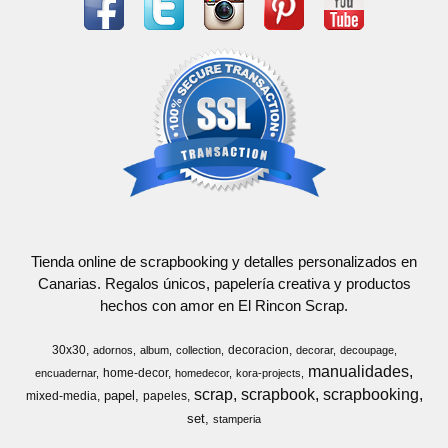
Tienda online de scrapbooking y detalles personalizados en
Canarias. Regalos únicos, papelería creativa y productos
hechos con amor en El Rincon Scrap.
30x30
decoracion
adornos
album
collection
decorar
decoupage
manualidades
home-decor
encuadernar
homedecor
kora-projects
scrap
scrapbook
scrapbooking
papel
mixed-media
papeles
set
stamperia