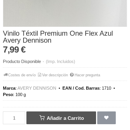
Vinilo Téxtil Premium One Flex Azul
Avery Dennison
7,99 €
Producto Disponible
-
(Imp. Incluidos)
Costes de envío
Ver descripción
Hacer pregunta
Marca
:
AVERY DENNISON
•
EAN / Cod. Barras
:
1710
•
Peso
:
100 g
Añadir a Carrito