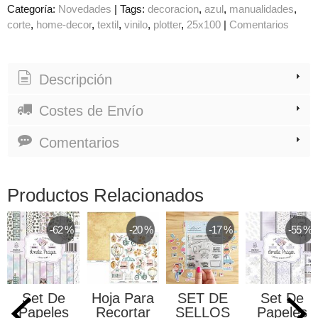
Categoría:
Novedades
|
Tags:
decoracion
azul
manualidades
corte
home-decor
textil
vinilo
plotter
25x100
|
Comentarios
Descripción
Costes de Envío
Comentarios
Productos Relacionados
-62 %
-20 %
-17 %
-55 %
Set De
Hoja Para
SET DE
Set De
Papeles
Recortar
SELLOS
Papeles