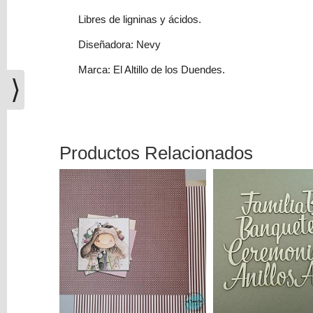
(0)
Libres de ligninas y ácidos.
El
Diseñadora: Nevy
carrito
de
Marca: El Altillo de los Duendes.
la
⟩
compra
está
vacío
Productos Relacionados
Redes
Sociales
Instagram
Facebook
Youtube