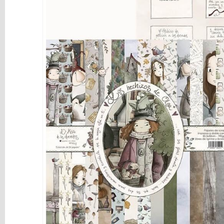
y
Mediums
Máquinas
y
Vinilos
REBAJAS
Novedades
NAVIDAD
Papelería
Herramientas
3D
Liquidación
Scrapbooking
Resinas
y