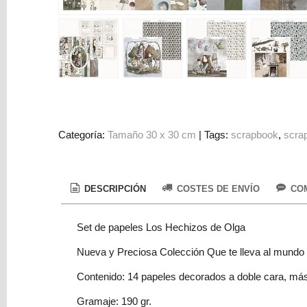
Colorantes
Tarjeta
Regalo
Figuras
3D
PERSONALIZADOS
DIY
Categoría:
Tamaño 30 x 30 cm
|
Tags:
scrapbook
scra
DECORACION
Marcas
DESCRIPCIÓN
COSTES DE ENVÍO
COM
Set de papeles Los Hechizos de Olga
Nueva y Preciosa Colección Que te lleva al mundo d
Contenido: 14 papeles decorados a doble cara, más l
Tu
Carrito
Gramaje: 190 gr.