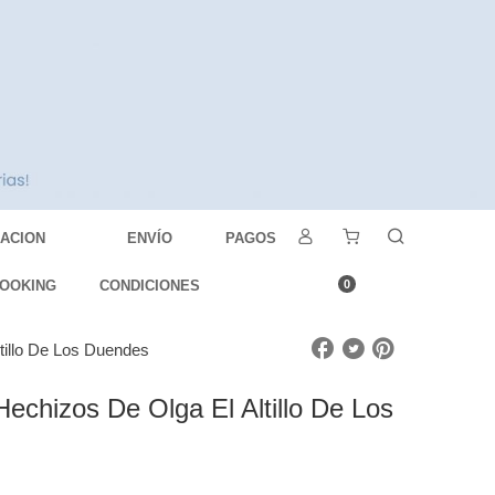
DACION
ENVÍO
PAGOS
OOKING
CONDICIONES
0
tillo De Los Duendes
echizos De Olga El Altillo De Los