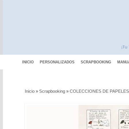
INICIO
PERSONALIZADOS
SCRAPBOOKING
MANU
Categorías
Inicio
»
Scrapbooking
»
COLECCIONES DE PAPELE
Scrapbooking
MIXED
MEDIA
Pinturas