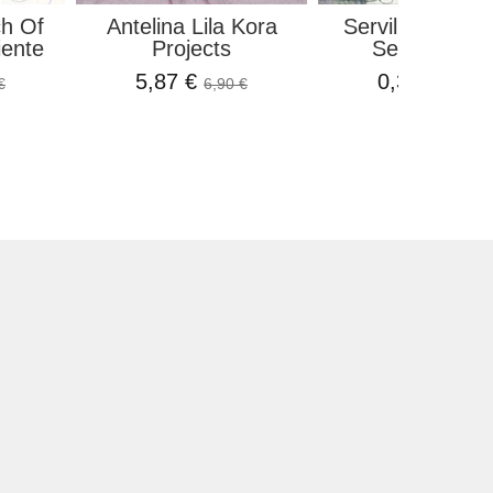
ch Of
Antelina Lila Kora
Servilleta Mari
ente
Projects
Setting On..
5,87 €
0,32 €
€
6,90 €
0,35 €