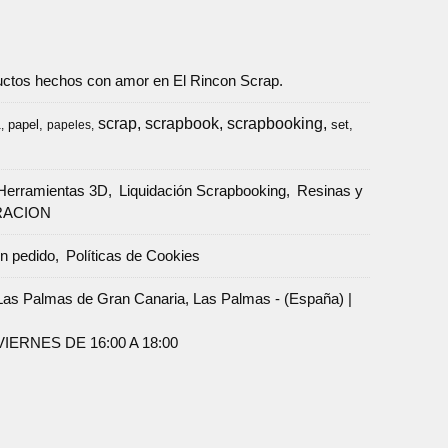
oductos hechos con amor en El Rincon Scrap.
scrap
scrapbook
scrapbooking
papel
set
a
papeles
Herramientas 3D
Liquidación Scrapbooking
Resinas y
RACION
un pedido
Políticas de Cookies
Palmas de Gran Canaria, Las Palmas - (España) |
ERNES DE 16:00 A 18:00