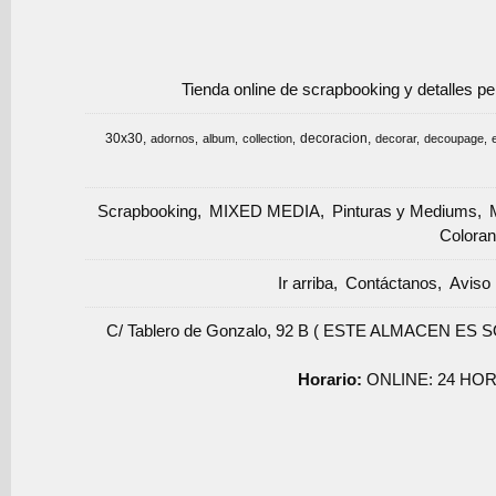
Tienda online de scrapbooking y detalles p
30x30
decoracion
adornos
album
collection
decorar
decoupage
Scrapbooking
MIXED MEDIA
Pinturas y Mediums
Coloran
Ir arriba
Contáctanos
Aviso 
C/ Tablero de Gonzalo, 92 B ( ESTE ALMACEN ES 
Horario:
ONLINE: 24 HOR