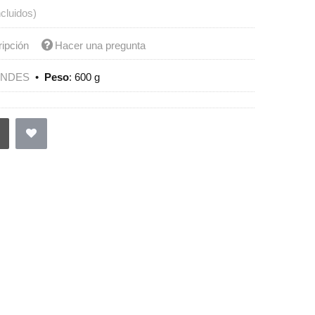
ncluidos)
ripción
Hacer una pregunta
ENDES
•
Peso
:
600 g