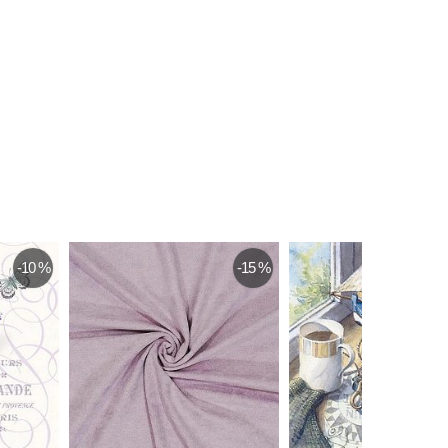
-10 %
-15 %