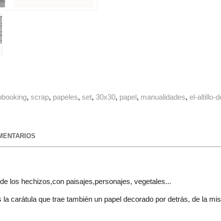
pbooking
scrap
papeles
set
30x30
papel
manualidades
el-altillo
ENTARIOS
e los hechizos,con paisajes,personajes, vegetales...
a carátula que trae también un papel decorado por detrás, de la mism