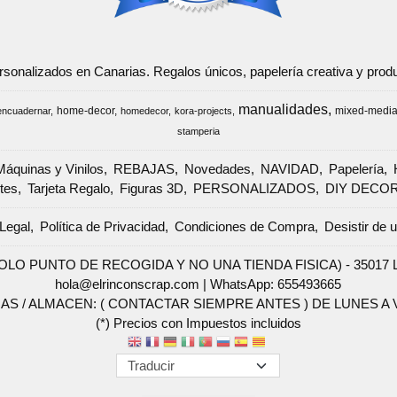
ersonalizados en Canarias. Regalos únicos, papelería creativa y pr
manualidades
home-decor
mixed-medi
encuadernar
homedecor
kora-projects
stamperia
Máquinas y Vinilos
REBAJAS
Novedades
NAVIDAD
Papelería
tes
Tarjeta Regalo
Figuras 3D
PERSONALIZADOS
DIY DECO
Legal
Política de Privacidad
Condiciones de Compra
Desistir de 
SOLO PUNTO DE RECOGIDA Y NO UNA TIENDA FISICA) - 35017 Las 
hola@elrinconscrap.com |
WhatsApp: 655493665
AS / ALMACEN: ( CONTACTAR SIEMPRE ANTES ) DE LUNES A VI
(*) Precios con Impuestos incluidos