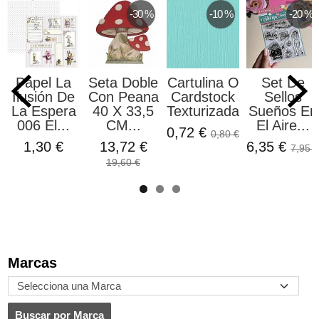
-30 %
-10 %
-20 %
Papel La
Seta Doble
Cartulina O
Set De
Ilusión De
Con Peana
Cardstock
Sellos
La Espera
40 X 33,5
Texturizada...
Sueños En
006 El...
CM...
El Aire...
0,72 €
0,80 €
1,30 €
13,72 €
6,35 €
7,95 €
19,60 €
Marcas