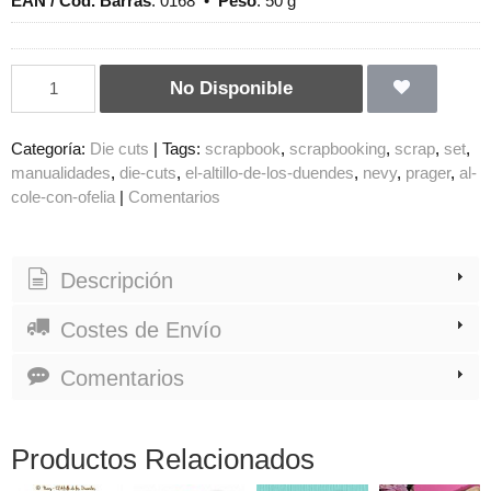
EAN / Cod. Barras
:
0168
•
Peso
:
50 g
No Disponible
Categoría:
Die cuts
|
Tags:
scrapbook
scrapbooking
scrap
set
manualidades
die-cuts
el-altillo-de-los-duendes
nevy
prager
al-
cole-con-ofelia
|
Comentarios
Descripción
Costes de Envío
Comentarios
Productos Relacionados