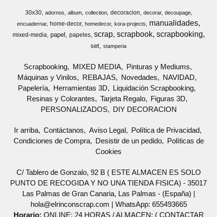
30x30
decoracion
adornos
album
collection
decorar
decoupage
manualidades
home-decor
encuadernar
homedecor
kora-projects
scrap
scrapbook
scrapbooking
papel
mixed-media
papeles
set
stamperia
Scrapbooking
MIXED MEDIA
Pinturas y Mediums
Máquinas y Vinilos
REBAJAS
Novedades
NAVIDAD
Papelería
Herramientas 3D
Liquidación Scrapbooking
Resinas y Colorantes
Tarjeta Regalo
Figuras 3D
PERSONALIZADOS
DIY DECORACION
Ir arriba
Contáctanos
Aviso Legal
Política de Privacidad
Condiciones de Compra
Desistir de un pedido
Políticas de
Cookies
C/ Tablero de Gonzalo, 92 B ( ESTE ALMACEN ES SOLO
PUNTO DE RECOGIDA Y NO UNA TIENDA FISICA) - 35017
Las Palmas de Gran Canaria, Las Palmas - (España) |
hola@elrinconscrap.com |
WhatsApp: 655493665
Horario:
ONLINE: 24 HORAS / ALMACEN: ( CONTACTAR