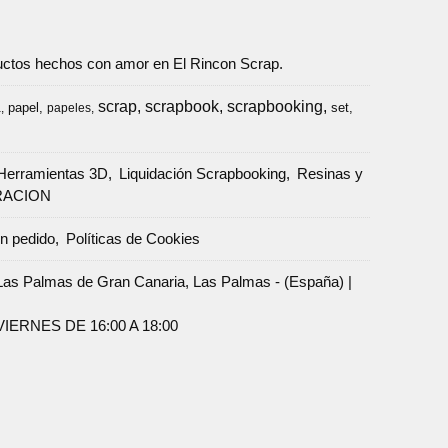
oductos hechos con amor en El Rincon Scrap.
scrap
scrapbook
scrapbooking
papel
set
a
papeles
Herramientas 3D
Liquidación Scrapbooking
Resinas y
RACION
un pedido
Políticas de Cookies
Palmas de Gran Canaria, Las Palmas - (España) |
ERNES DE 16:00 A 18:00