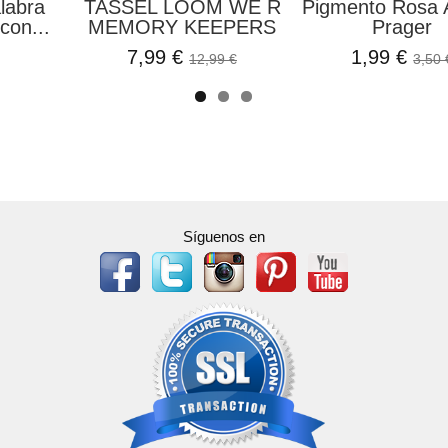
egro Kora
Anillas o Espirales
Set de Papel
cts
Varios Colores...
Mintay P
1,25 €
3,99 €
6,90 €
4
Síguenos en