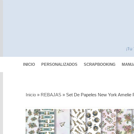
INICIO
PERSONALIZADOS
SCRAPBOOKING
MANU
Categorías
Inicio
»
REBAJAS
»
Set De Papeles New York Amelie 
Scrapbooking
MIXED
MEDIA
Pinturas