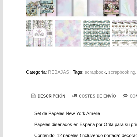
Colorantes
NOVEDAD
Tarjeta
Regalo
Figuras
3D
PERSONALIZADOS
DIY
DECORACION
Categoría:
REBAJAS
|
Tags:
scrapbook
scrapbooking
Marcas
DESCRIPCIÓN
COSTES DE ENVÍO
COM
Set de Papeles New York Amelie
Papeles diseñados en España por Orita para su prin
Tu
Carrito
Contenido: 12 papeles (incluyendo portada) decora