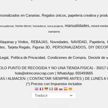
ersonalizados en Canarias. Regalos únicos, papelería creativa y pr
manualidades
home-decor
mixed-medi
encuadernar
homedecor
kora-projects
stamperia
Máquinas y Vinilos
REBAJAS
Novedades
NAVIDAD
Papelería
tes
Tarjeta Regalo
Figuras 3D
PERSONALIZADOS
DIY DECO
Legal
Política de Privacidad
Condiciones de Compra
Desistir de 
SOLO PUNTO DE RECOGIDA Y NO UNA TIENDA FISICA) - 35017 Las 
hola@elrinconscrap.com |
WhatsApp: 655493665
AS / ALMACEN: ( CONTACTAR SIEMPRE ANTES ) DE LUNES A VI
(*) Precios con Impuestos incluidos