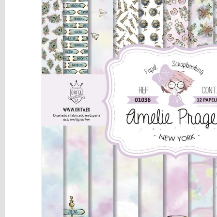
y
Mediums
Máquinas
y
Vinilos
REBAJAS
Novedades
NAVIDAD
Papelería
Herramientas
3D
Liquidación
Scrapbooking
Resinas
y