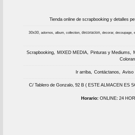
Tienda online de scrapbooking y detalles p
30x30
decoracion
adornos
album
collection
decorar
decoupage
Scrapbooking
MIXED MEDIA
Pinturas y Mediums
Coloran
Ir arriba
Contáctanos
Aviso 
C/ Tablero de Gonzalo, 92 B ( ESTE ALMACEN ES 
Horario:
ONLINE: 24 HOR