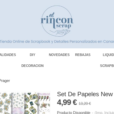
ALIDADES
DIY
NOVEDADES
REBAJAS
LIQUI
DECORACION
SCRAPB
Prager
Set De Papeles New 
4,99 €
13,20 €
Producto Disponible
-
(Imp. Inclui