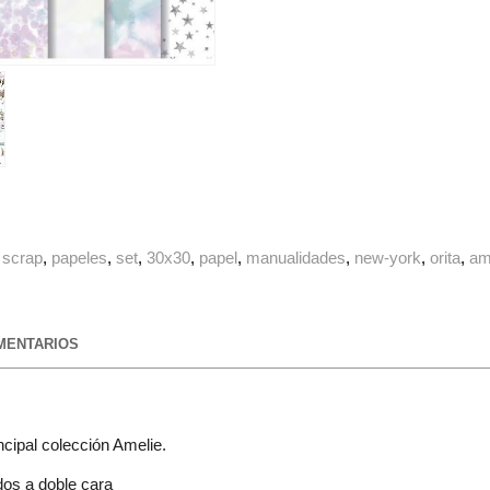
scrap
papeles
set
30x30
papel
manualidades
new-york
orita
am
ENTARIOS
cipal colección Amelie.
dos a doble cara