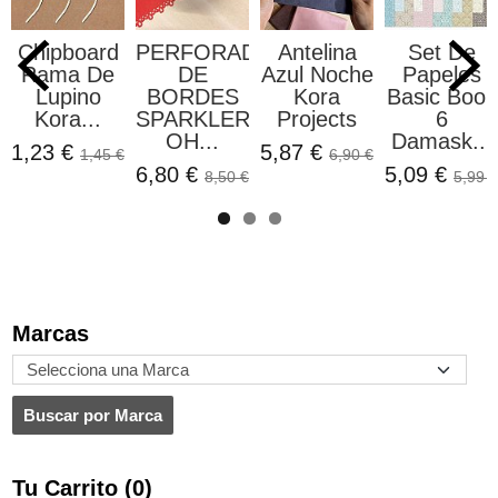
Chipboard
PERFORADORA
Antelina
Set De
Rama De
DE
Azul Noche
Papeles
Lupino
BORDES
Kora
Basic Book
Kora...
SPARKLER
Projects
6
OH...
Damask...
1,23 €
5,87 €
1,45 €
6,90 €
6,80 €
5,09 €
8,50 €
5,99 €
Marcas
Tu Carrito (0)