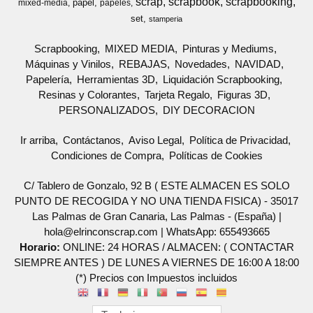
scrap
scrapbook
scrapbooking
papel
mixed-media
papeles
set
stamperia
Scrapbooking
MIXED MEDIA
Pinturas y Mediums
Máquinas y Vinilos
REBAJAS
Novedades
NAVIDAD
Papelería
Herramientas 3D
Liquidación Scrapbooking
Resinas y Colorantes
Tarjeta Regalo
Figuras 3D
PERSONALIZADOS
DIY DECORACION
Ir arriba
Contáctanos
Aviso Legal
Política de Privacidad
Condiciones de Compra
Políticas de Cookies
C/ Tablero de Gonzalo, 92 B ( ESTE ALMACEN ES SOLO
PUNTO DE RECOGIDA Y NO UNA TIENDA FISICA) - 35017
Las Palmas de Gran Canaria, Las Palmas - (España) |
hola@elrinconscrap.com |
WhatsApp: 655493665
Horario:
ONLINE: 24 HORAS / ALMACEN: ( CONTACTAR
SIEMPRE ANTES ) DE LUNES A VIERNES DE 16:00 A 18:00
(*) Precios con Impuestos incluidos