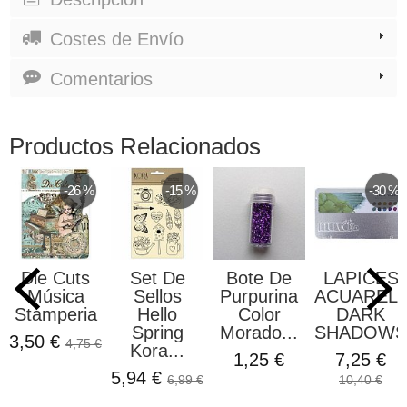
Costes de Envío
Comentarios
Productos Relacionados
-26 %
-15 %
-30 %
Die Cuts
Set De
Bote De
LAPICES
Música
Sellos
Purpurina
ACUAREL
Stamperia
Hello
Color
DARK
Spring
Morado...
SHADOWS.
3,50 €
4,75 €
Kora...
1,25 €
7,25 €
5,94 €
6,99 €
10,40 €