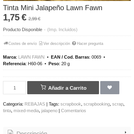
Tinta Mini Jalapeño Lawn Fawn
1,75 €
2,99 €
Producto Disponible
-
(Imp. Incluidos)
Costes de envío
Ver descripción
Hacer pregunta
Marca
:
LAWN FAWN
•
EAN / Cod. Barras
:
0069
•
Referencia
:
H60-06
•
Peso
:
20 g
Añadir a Carrito
Categoría:
REBAJAS
|
Tags:
scrapbook
scrapbooking
scrap
tinta
mixed-media
jalapeno
|
Comentarios
Descripción