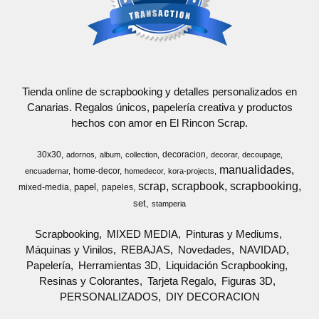
Tienda online de scrapbooking y detalles personalizados en
Canarias. Regalos únicos, papelería creativa y productos
hechos con amor en El Rincon Scrap.
30x30
decoracion
adornos
album
collection
decorar
decoupage
manualidades
home-decor
encuadernar
homedecor
kora-projects
scrap
scrapbook
scrapbooking
papel
mixed-media
papeles
set
stamperia
Scrapbooking
MIXED MEDIA
Pinturas y Mediums
Máquinas y Vinilos
REBAJAS
Novedades
NAVIDAD
Papelería
Herramientas 3D
Liquidación Scrapbooking
Resinas y Colorantes
Tarjeta Regalo
Figuras 3D
PERSONALIZADOS
DIY DECORACION