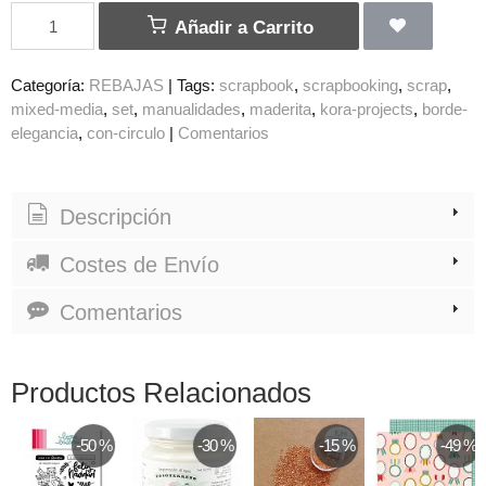
Añadir a Carrito
Categoría:
REBAJAS
|
Tags:
scrapbook
scrapbooking
scrap
mixed-media
set
manualidades
maderita
kora-projects
borde-
elegancia
con-circulo
|
Comentarios
Descripción
Costes de Envío
Comentarios
Productos Relacionados
-50 %
-30 %
-15 %
-49 %