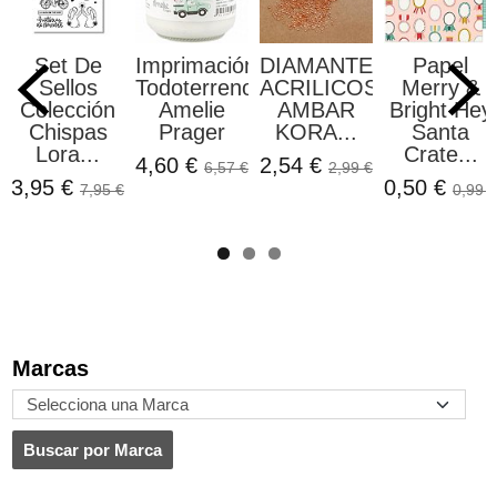
Set De
Imprimación
DIAMANTES
Papel
Sellos
Todoterreno
ACRILICOS
Merry &
Colección
Amelie
AMBAR
Bright Hey
Chispas
Prager
KORA...
Santa
Lora...
Crate...
4,60 €
2,54 €
6,57 €
2,99 €
3,95 €
0,50 €
7,95 €
0,99 €
Marcas