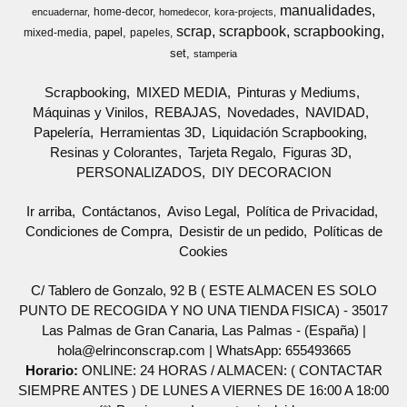
manualidades
home-decor
encuadernar
homedecor
kora-projects
scrap
scrapbook
scrapbooking
papel
mixed-media
papeles
set
stamperia
Scrapbooking
MIXED MEDIA
Pinturas y Mediums
Máquinas y Vinilos
REBAJAS
Novedades
NAVIDAD
Papelería
Herramientas 3D
Liquidación Scrapbooking
Resinas y Colorantes
Tarjeta Regalo
Figuras 3D
PERSONALIZADOS
DIY DECORACION
Ir arriba
Contáctanos
Aviso Legal
Política de Privacidad
Condiciones de Compra
Desistir de un pedido
Políticas de
Cookies
C/ Tablero de Gonzalo, 92 B ( ESTE ALMACEN ES SOLO
PUNTO DE RECOGIDA Y NO UNA TIENDA FISICA) - 35017
Las Palmas de Gran Canaria, Las Palmas - (España) |
hola@elrinconscrap.com |
WhatsApp: 655493665
Horario:
ONLINE: 24 HORAS / ALMACEN: ( CONTACTAR
SIEMPRE ANTES ) DE LUNES A VIERNES DE 16:00 A 18:00