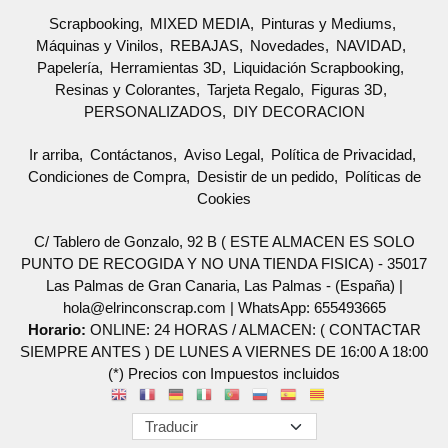
Scrapbooking
MIXED MEDIA
Pinturas y Mediums
Máquinas y Vinilos
REBAJAS
Novedades
NAVIDAD
Papelería
Herramientas 3D
Liquidación Scrapbooking
Resinas y Colorantes
Tarjeta Regalo
Figuras 3D
PERSONALIZADOS
DIY DECORACION
Ir arriba
Contáctanos
Aviso Legal
Política de Privacidad
Condiciones de Compra
Desistir de un pedido
Políticas de
Cookies
C/ Tablero de Gonzalo, 92 B ( ESTE ALMACEN ES SOLO
PUNTO DE RECOGIDA Y NO UNA TIENDA FISICA) - 35017
Las Palmas de Gran Canaria, Las Palmas - (España) |
hola@elrinconscrap.com |
WhatsApp: 655493665
Horario:
ONLINE: 24 HORAS / ALMACEN: ( CONTACTAR
SIEMPRE ANTES ) DE LUNES A VIERNES DE 16:00 A 18:00
(*) Precios con Impuestos incluidos