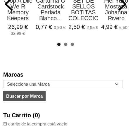
Crop A Dile
Cartulina O
SET DE
Piel Yuko
We R
Cardstock
SELLOS
Mostaza
Memory
Perlada
BOTITAS
Johanna
Keepers
Blanco...
COLECCION...
Rivero
26,99 €
0,77 €
2,50 €
4,99 €
0,90 €
2,95 €
6,50 €
32,99 €
Marcas
Tu Carrito (0)
El carrito de la compra está vacío