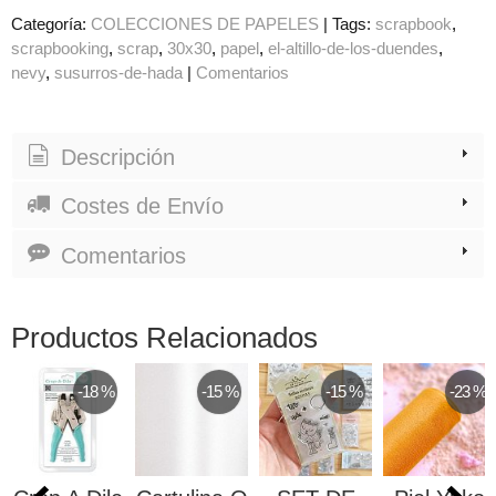
Categoría:
COLECCIONES DE PAPELES
|
Tags:
scrapbook
scrapbooking
scrap
30x30
papel
el-altillo-de-los-duendes
nevy
susurros-de-hada
|
Comentarios
Descripción
Costes de Envío
Comentarios
Productos Relacionados
-18 %
-15 %
-15 %
-23 %