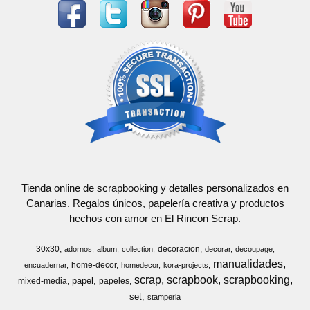
Tienda online de scrapbooking y detalles personalizados en
Canarias. Regalos únicos, papelería creativa y productos
hechos con amor en El Rincon Scrap.
30x30
decoracion
adornos
album
collection
decorar
decoupage
manualidades
home-decor
encuadernar
homedecor
kora-projects
scrap
scrapbook
scrapbooking
papel
mixed-media
papeles
set
stamperia