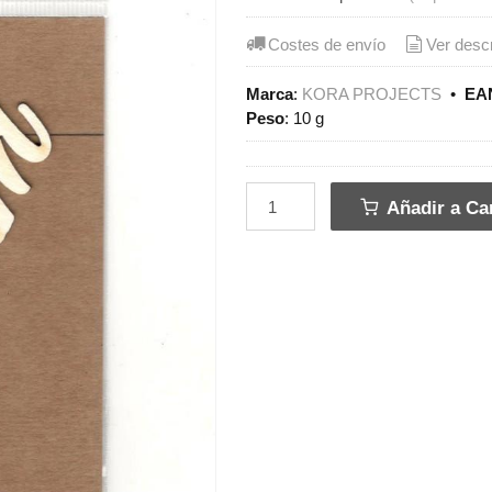
Costes de envío
Ver desc
Marca
:
KORA PROJECTS
•
EAN
Peso
:
10 g
Añadir a Car