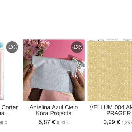
-19 %
-15 %
 Cortar
Antelina Azul Cielo
VELLUM 004 A
a...
Kora Projects
PRAGER
5,87 €
0,99 €
99 €
6,90 €
1,85 