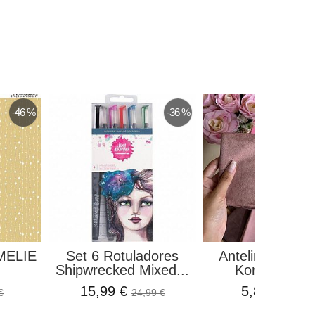
-46 %
-36 %
MELIE
Set 6 Rotuladores
Antelina Rojo I
Shipwrecked Mixed...
Kora Project
15,99 €
5,87 €
€
24,99 €
6,90 €