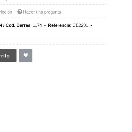
ripción
Hacer una pregunta
 / Cod. Barras
:
1174
•
Referencia
:
CE2291
•
rito