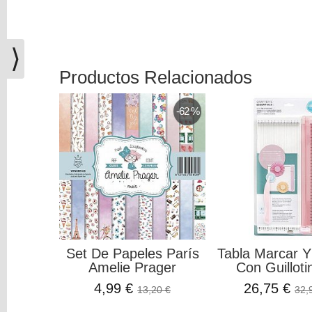
(0)
El
carrito
⟩
de
Productos Relacionados
la
compra
está
-62 %
vacío
Redes
Sociales
Instagram
Set De Papeles París
Tabla Marcar Y
Facebook
Amelie Prager
Con Guillotin
4,99 €
26,75 €
13,20 €
32,
Youtube