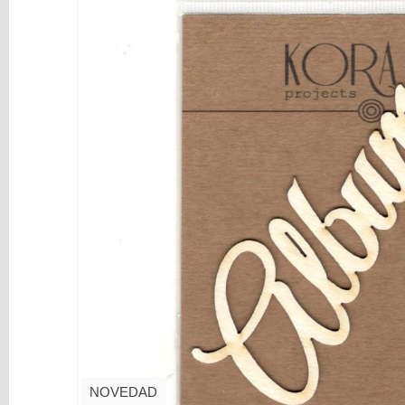
y
Mediums
Máquinas
y
Vinilos
REBAJAS
Novedades
NAVIDAD
Papelería
Herramientas
3D
Liquidación
Scrapbooking
Resinas
y
NOVEDAD