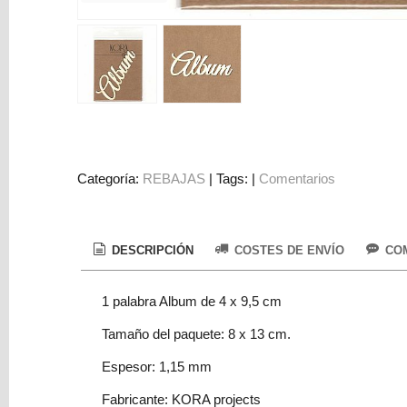
Colorantes
Tarjeta
Regalo
Figuras
3D
PERSONALIZADOS
DIY
Categoría:
REBAJAS
|
Tags:
|
Comentarios
DECORACION
Marcas
DESCRIPCIÓN
COSTES DE ENVÍO
COM
1 palabra Album de 4 x 9,5 cm
Tamaño del paquete: 8 x 13 cm.
Espesor: 1,15 mm
Tu
Carrito
Fabricante: KORA projects