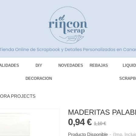
ALIDADES
DIY
NOVEDADES
REBAJAS
LIQUI
DECORACION
SCRAPB
KORA PROJECTS
MADERITAS PALAB
0,94 €
1,10 €
Producto Disponible
-
(Imp. Inclui