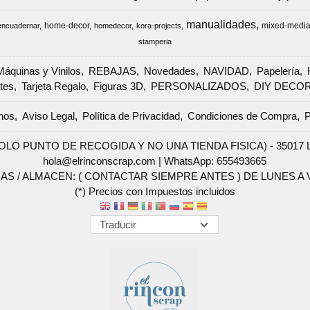
manualidades
home-decor
mixed-medi
encuadernar
homedecor
kora-projects
stamperia
Máquinas y Vinilos
REBAJAS
Novedades
NAVIDAD
Papelería
tes
Tarjeta Regalo
Figuras 3D
PERSONALIZADOS
DIY DECO
nos
Aviso Legal
Política de Privacidad
Condiciones de Compra
P
SOLO PUNTO DE RECOGIDA Y NO UNA TIENDA FISICA) - 35017 Las 
hola@elrinconscrap.com |
WhatsApp: 655493665
AS / ALMACEN: ( CONTACTAR SIEMPRE ANTES ) DE LUNES A VI
(*) Precios con Impuestos incluidos