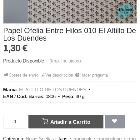
Papel Ofelia Entre Hilos 010 El Altillo De
Los Duendes
1,30 €
Producto Disponible
-
(Imp. Incluidos)
Costes de envío
Ver descripción
Hacer pregunta
Marca
:
EL ALTILLO DE LOS DUENDES
•
EAN / Cod. Barras
:
0806
•
Peso
:
30 g
Añadir a Carrito
Categoría:
Hojas Sueltas
|
Tags:
scrapbook
scrapbooking
scrap