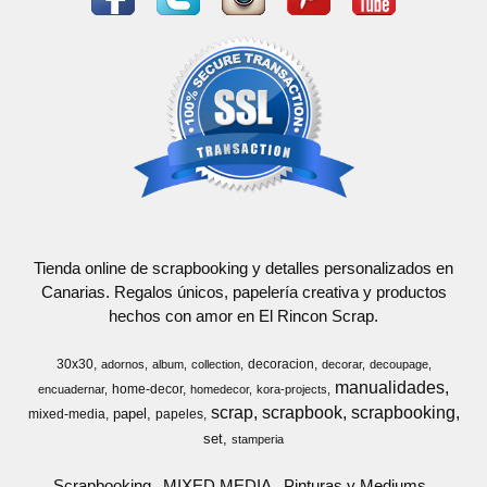
Tienda online de scrapbooking y detalles personalizados en
Canarias. Regalos únicos, papelería creativa y productos
hechos con amor en El Rincon Scrap.
30x30
decoracion
adornos
album
collection
decorar
decoupage
manualidades
home-decor
encuadernar
homedecor
kora-projects
scrap
scrapbook
scrapbooking
papel
mixed-media
papeles
set
stamperia
Scrapbooking
MIXED MEDIA
Pinturas y Mediums