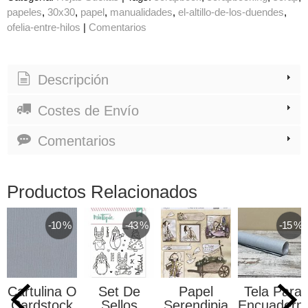
papeles
30x30
papel
manualidades
el-altillo-de-los-duendes
ofelia-entre-hilos
|
Comentarios
Descripción
Costes de Envío
Comentarios
Productos Relacionados
-10 %
-43 %
-15 %
Cartulina O
Set De
Papel
Tela Para
Cardstock
Sellos
Serendipia
Encuadern