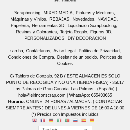
set
stamperia
Scrapbooking
MIXED MEDIA
Pinturas y Mediums
Máquinas y Vinilos
REBAJAS
Novedades
NAVIDAD
Papelería
Herramientas 3D
Liquidación Scrapbooking
Resinas y Colorantes
Tarjeta Regalo
Figuras 3D
PERSONALIZADOS
DIY DECORACION
Ir arriba
Contáctanos
Aviso Legal
Política de Privacidad
Condiciones de Compra
Desistir de un pedido
Políticas de
Cookies
C/ Tablero de Gonzalo, 92 B ( ESTE ALMACEN ES SOLO
PUNTO DE RECOGIDA Y NO UNA TIENDA FISICA) - 35017
Las Palmas de Gran Canaria, Las Palmas - (España) |
hola@elrinconscrap.com |
WhatsApp: 655493665
Horario:
ONLINE: 24 HORAS / ALMACEN: ( CONTACTAR
SIEMPRE ANTES ) DE LUNES A VIERNES DE 16:00 A 18:00
(*) Precios con Impuestos incluidos