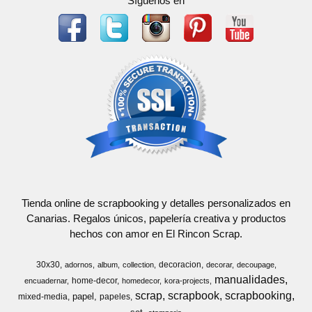
Síguenos en
Tienda online de scrapbooking y detalles personalizados en
Canarias. Regalos únicos, papelería creativa y productos
hechos con amor en El Rincon Scrap.
30x30
decoracion
adornos
album
collection
decorar
decoupage
manualidades
home-decor
encuadernar
homedecor
kora-projects
scrap
scrapbook
scrapbooking
papel
mixed-media
papeles