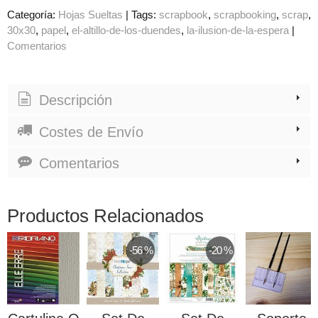
Categoría:
Hojas Sueltas
|
Tags:
scrapbook
scrapbooking
scrap
30x30
papel
el-altillo-de-los-duendes
la-ilusion-de-la-espera
|
Comentarios
Descripción
Costes de Envío
Comentarios
Productos Relacionados
-56 %
-20 %