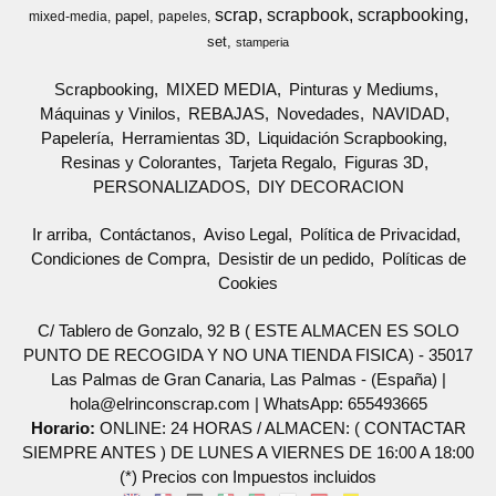
scrap
scrapbook
scrapbooking
papel
mixed-media
papeles
set
stamperia
Scrapbooking
MIXED MEDIA
Pinturas y Mediums
Máquinas y Vinilos
REBAJAS
Novedades
NAVIDAD
Papelería
Herramientas 3D
Liquidación Scrapbooking
Resinas y Colorantes
Tarjeta Regalo
Figuras 3D
PERSONALIZADOS
DIY DECORACION
Ir arriba
Contáctanos
Aviso Legal
Política de Privacidad
Condiciones de Compra
Desistir de un pedido
Políticas de
Cookies
C/ Tablero de Gonzalo, 92 B ( ESTE ALMACEN ES SOLO
PUNTO DE RECOGIDA Y NO UNA TIENDA FISICA) - 35017
Las Palmas de Gran Canaria, Las Palmas - (España) |
hola@elrinconscrap.com |
WhatsApp: 655493665
Horario:
ONLINE: 24 HORAS / ALMACEN: ( CONTACTAR
SIEMPRE ANTES ) DE LUNES A VIERNES DE 16:00 A 18:00
(*) Precios con Impuestos incluidos