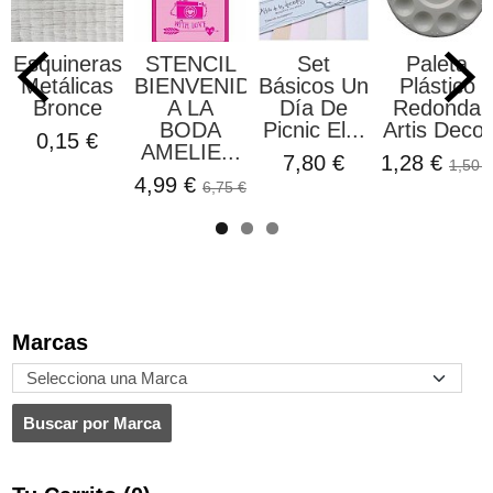
Esquineras
STENCIL
Set
Paleta
Metálicas
BIENVENIDOS
Básicos Un
Plástico
Bronce
A LA
Día De
Redonda
BODA
Picnic El...
Artis Decor
0,15 €
AMELIE...
7,80 €
1,28 €
1,50 €
4,99 €
6,75 €
Marcas