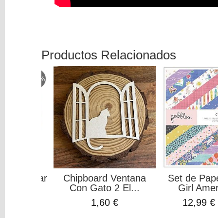
Productos Relacionados
-15 %
Encuadernar
Chipboard Ventana
Set de Pap
Azul...
Con Gato 2 El...
Girl Amer
€
1,60 €
12,99 €
3,99 €