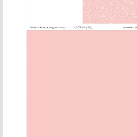
y
Mediums
Máquinas
y
Vinilos
REBAJAS
Novedades
NAVIDAD
Papelería
Herramientas
3D
Liquidación
Scrapbooking
Resinas
y