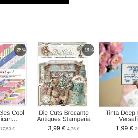
-26 %
-16 %
eles Cool
Die Cuts Brocante
Tinta Deep
ican...
Antiques Stamperia
Versaf
3,99 €
1,99 €
17,50 €
4,75 €
2