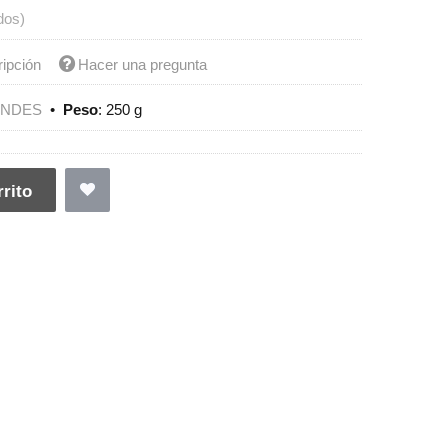
dos)
ripción
Hacer una pregunta
ENDES
•
Peso
:
250 g
rito