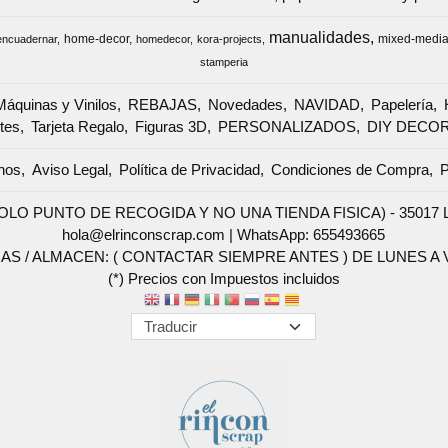
manualidades
home-decor
mixed-medi
encuadernar
homedecor
kora-projects
stamperia
Máquinas y Vinilos
REBAJAS
Novedades
NAVIDAD
Papelería
tes
Tarjeta Regalo
Figuras 3D
PERSONALIZADOS
DIY DECO
nos
Aviso Legal
Política de Privacidad
Condiciones de Compra
P
SOLO PUNTO DE RECOGIDA Y NO UNA TIENDA FISICA) - 35017 Las 
hola@elrinconscrap.com |
WhatsApp: 655493665
AS / ALMACEN: ( CONTACTAR SIEMPRE ANTES ) DE LUNES A VI
(*) Precios con Impuestos incluidos