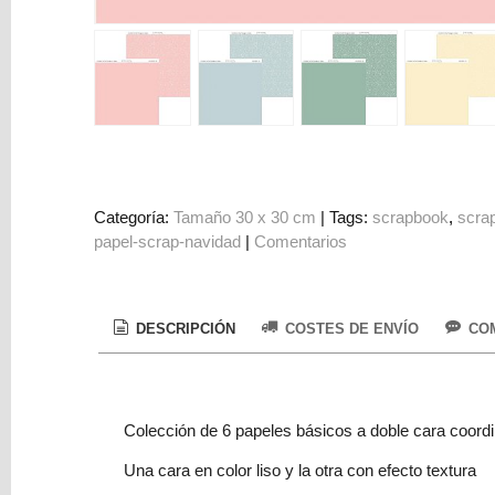
Colorantes
Tarjeta
Regalo
Figuras
3D
PERSONALIZADOS
DIY
Categoría:
Tamaño 30 x 30 cm
|
Tags:
scrapbook
scra
papel-scrap-navidad
|
Comentarios
DECORACION
Marcas
DESCRIPCIÓN
COSTES DE ENVÍO
COM
Colección de 6 papeles básicos a doble cara coord
Tu
Una cara en color liso y la otra con efecto textura
Carrito