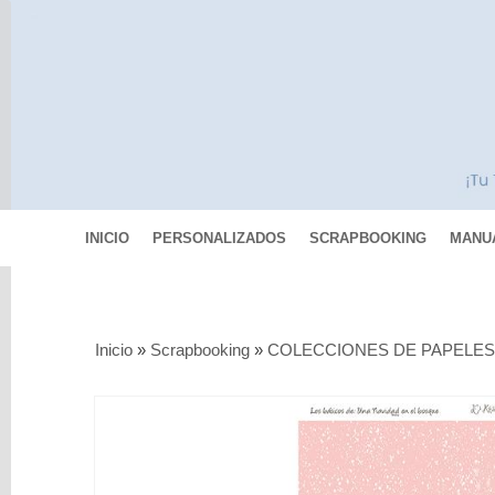
INICIO
PERSONALIZADOS
SCRAPBOOKING
MANU
Categorías
Inicio
»
Scrapbooking
»
COLECCIONES DE PAPELE
Scrapbooking
MIXED
MEDIA
Pinturas