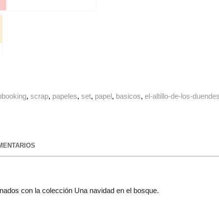
pbooking
scrap
papeles
set
papel
basicos
el-altillo-de-los-duende
ENTARIOS
inados con la colección Una navidad en el bosque.