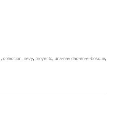
s
coleccion
nevy
proyecto
una-navidad-en-el-bosque