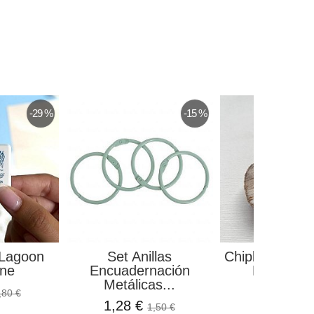
-29 %
-15 %
 Lagoon
Set Anillas
Chipboard Avio
ine
Encuadernación
Rincon S
Metálicas...
0,25 €
,80 €
1,28 €
1,50 €