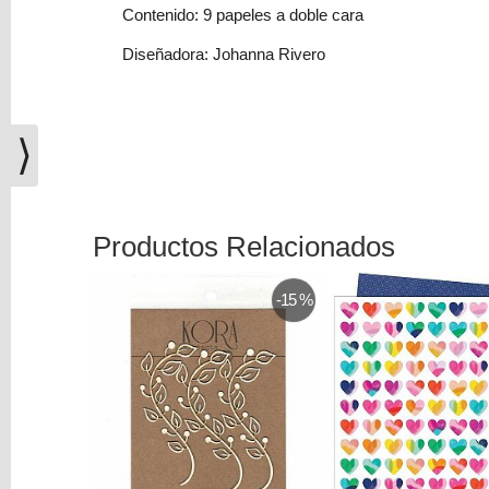
(0)
Contenido: 9 papeles a doble cara
El
Diseñadora: Johanna Rivero
carrito
de
la
⟩
compra
está
vacío
Productos Relacionados
Redes
Sociales
-15 %
Instagram
Facebook
Youtube