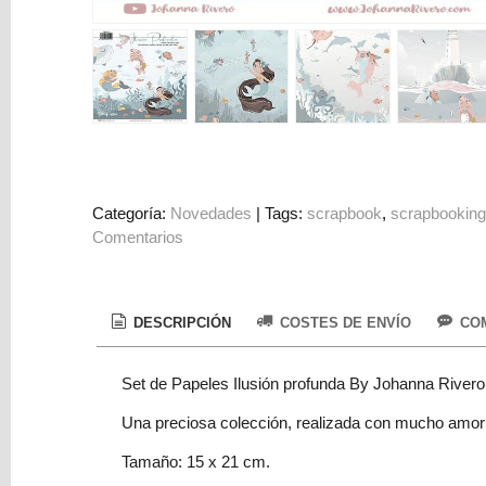
Colorantes
Tarjeta
Regalo
Figuras
3D
PERSONALIZADOS
DIY
Categoría:
Novedades
|
Tags:
scrapbook
scrapbookin
Comentarios
DECORACION
Marcas
DESCRIPCIÓN
COSTES DE ENVÍO
COM
Set de Papeles Ilusión profunda By Johanna Rivero
Una preciosa colección, realizada con mucho amor
Tu
Tamaño: 15 x 21 cm.
Carrito