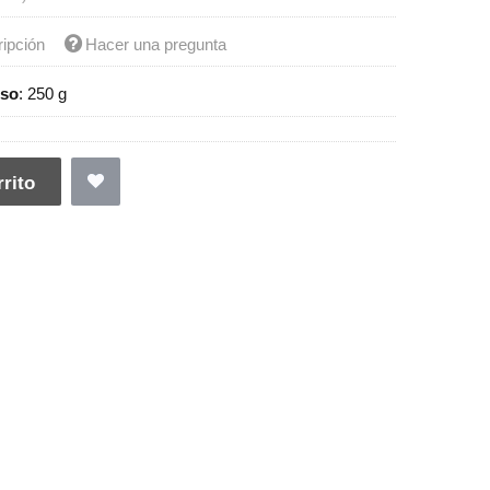
ripción
Hacer una pregunta
so
:
250 g
rito