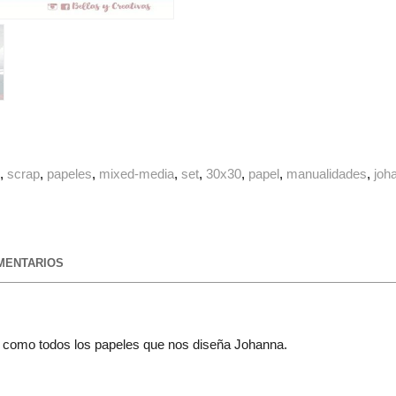
g
scrap
papeles
mixed-media
set
30x30
papel
manualidades
joh
ENTARIOS
 como todos los papeles que nos diseña Johanna.