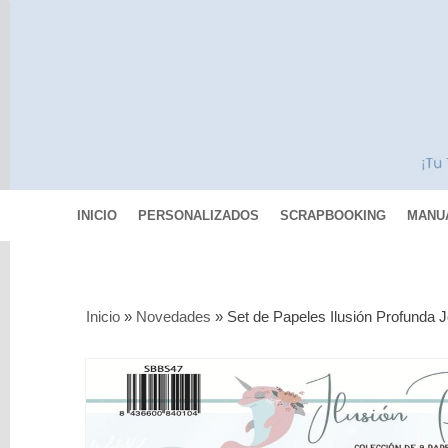
INICIO
PERSONALIZADOS
SCRAPBOOKING
MANU
Categorías
Inicio
»
Novedades
»
Set de Papeles Ilusión Profunda 
Scrapbooking
MIXED
MEDIA
Pinturas