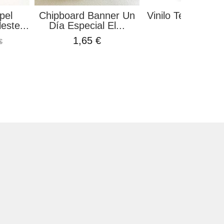
pel
Chipboard Banner Un
Vinilo Textil Oro 
este...
Día Especial El...
10,99 €
1,65 €
€