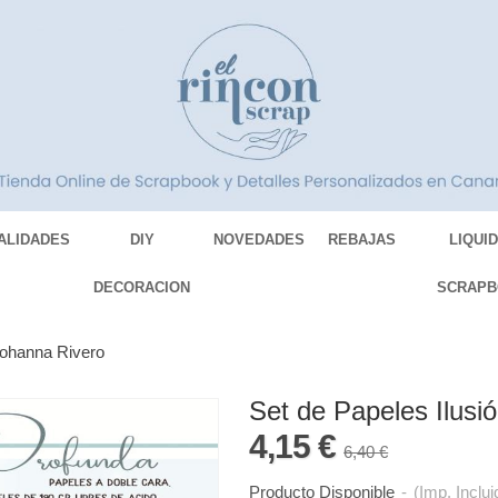
ALIDADES
DIY
NOVEDADES
REBAJAS
LIQUI
DECORACION
SCRAPB
Johanna Rivero
Set de Papeles Ilusi
4,15 €
6,40 €
Producto Disponible
-
(Imp. Inclui