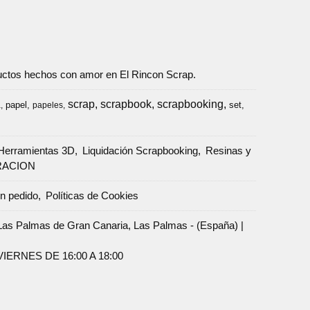
oductos hechos con amor en El Rincon Scrap.
scrap
scrapbook
scrapbooking
papel
set
a
papeles
Herramientas 3D
Liquidación Scrapbooking
Resinas y
RACION
un pedido
Políticas de Cookies
Palmas de Gran Canaria, Las Palmas - (España) |
ERNES DE 16:00 A 18:00