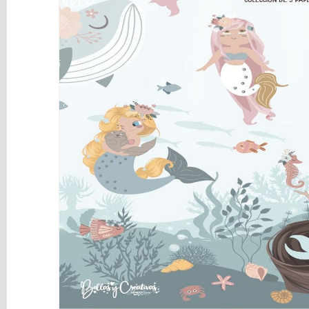
y
Mediums
Máquinas
y
Vinilos
REBAJAS
Novedades
NAVIDAD
Papelería
Herramientas
3D
Liquidación
Scrapbooking
Resinas
y