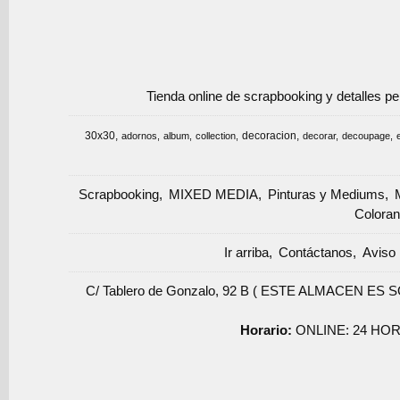
Tienda online de scrapbooking y detalles p
30x30
decoracion
adornos
album
collection
decorar
decoupage
Scrapbooking
MIXED MEDIA
Pinturas y Mediums
Coloran
Ir arriba
Contáctanos
Aviso 
C/ Tablero de Gonzalo, 92 B ( ESTE ALMACEN ES 
Horario:
ONLINE: 24 HOR