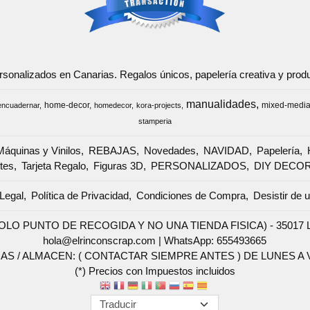
ersonalizados en Canarias. Regalos únicos, papelería creativa y pr
manualidades
home-decor
mixed-medi
encuadernar
homedecor
kora-projects
stamperia
Máquinas y Vinilos
REBAJAS
Novedades
NAVIDAD
Papelería
tes
Tarjeta Regalo
Figuras 3D
PERSONALIZADOS
DIY DECO
Legal
Política de Privacidad
Condiciones de Compra
Desistir de 
SOLO PUNTO DE RECOGIDA Y NO UNA TIENDA FISICA) - 35017 Las 
hola@elrinconscrap.com |
WhatsApp: 655493665
AS / ALMACEN: ( CONTACTAR SIEMPRE ANTES ) DE LUNES A VI
(*) Precios con Impuestos incluidos