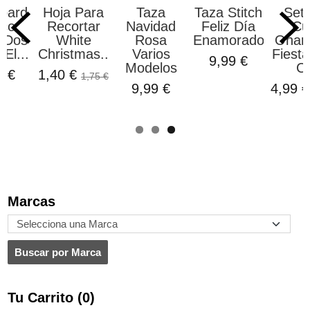
oard
Hoja Para
Taza
Taza Stitch
Set 
co
Recortar
Navidad
Feliz Día
Cu
 Dos
White
Rosa
Enamorados...
Ohan
 El...
Christmas...
Varios
Fiesta
9,99 €
Modelos
Ci
0 €
1,40 €
1,75 €
9,99 €
4,99 
Marcas
Tu Carrito (0)