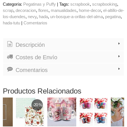
Categoría:
Pegatinas y Puffy
|
Tags:
scrapbook
scrapbooking
scrap
decoracion
flores
manualidades
home-decor
el-altillo-de-
los-duendes
nevy
hada
un-bosque-a-orillas-del-alma
pegatina
hada-tutu
|
Comentarios
Descripción
Costes de Envío
Comentarios
Productos Relacionados
-20 %