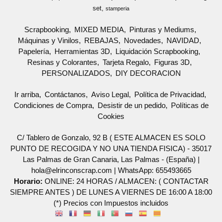
set
stamperia
Scrapbooking
MIXED MEDIA
Pinturas y Mediums
Máquinas y Vinilos
REBAJAS
Novedades
NAVIDAD
Papelería
Herramientas 3D
Liquidación Scrapbooking
Resinas y Colorantes
Tarjeta Regalo
Figuras 3D
PERSONALIZADOS
DIY DECORACION
Ir arriba
Contáctanos
Aviso Legal
Política de Privacidad
Condiciones de Compra
Desistir de un pedido
Políticas de
Cookies
C/ Tablero de Gonzalo, 92 B ( ESTE ALMACEN ES SOLO
PUNTO DE RECOGIDA Y NO UNA TIENDA FISICA) - 35017
Las Palmas de Gran Canaria, Las Palmas - (España) |
hola@elrinconscrap.com |
WhatsApp: 655493665
Horario:
ONLINE: 24 HORAS / ALMACEN: ( CONTACTAR
SIEMPRE ANTES ) DE LUNES A VIERNES DE 16:00 A 18:00
(*) Precios con Impuestos incluidos