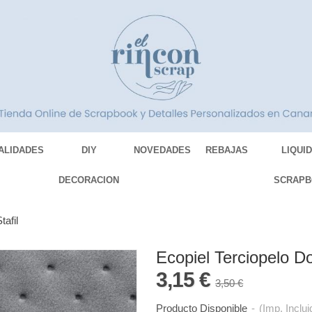
ALIDADES
DIY
NOVEDADES
REBAJAS
LIQUI
DECORACION
SCRAPB
tafil
Ecopiel Terciopelo Do
3,15 €
3,50 €
Producto Disponible
-
(Imp. Inclui