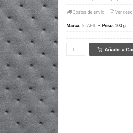
Costes de envío
Ver desc
Marca
:
STAFIL
•
Peso
:
100 g
Añadir a Car