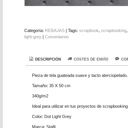
Colorantes
Tarjeta
Regalo
Figuras
Categoría:
REBAJAS
|
Tags:
scrapbook
scrapbooking
light-grey
|
Comentarios
3D
PERSONALIZADOS
DIY
DESCRIPCIÓN
COSTES DE ENVÍO
COM
DECORACION
Pieza de tela guateada suave y tacto aterciopelado.
Marcas
Tamaño: 35 X 50 cm
340g/m2
Ideal para utilizar en tus proyectos de scrapbookin
Color: Dot Light Grey
Tu
Carrito
Marca: Stafil