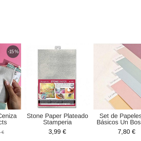
-15 %
Ceniza
Stone Paper Plateado
Set de Papele
cts
Stamperia
Básicos Un Bos
3,99 €
7,80 €
 €