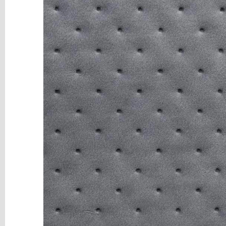
y
Mediums
Máquinas
y
Vinilos
REBAJAS
Novedades
NAVIDAD
Papelería
Herramientas
3D
Liquidación
Scrapbooking
Resinas
y