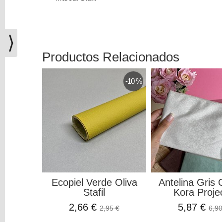
(0)
El
carrito
⟩
de
la
Productos Relacionados
compra
está
-10 %
vacío
Redes
Sociales
Instagram
Facebook
Ecopiel Verde Oliva
Antelina Gris 
Stafil
Kora Proje
2,66 €
5,87 €
2,95 €
6,90
Youtube