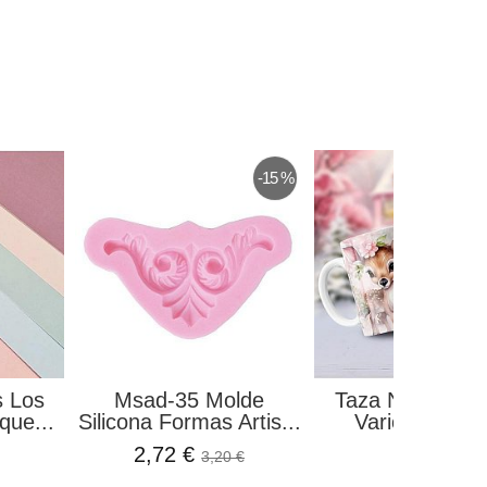
-15 %
s Los
Msad-35 Molde
Taza Navidad 
que...
Silicona Formas Artis...
Varios Model
2,72 €
9,99 €
3,20 €