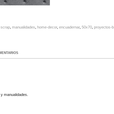
scrap
manualidades
home-decor
encuadernar
50x70
proyectos-b
ENTARIOS
g y manualidades.