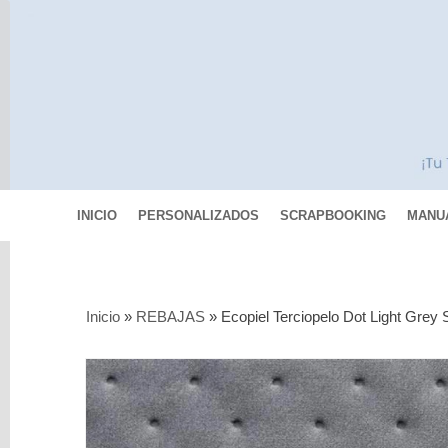
INICIO
PERSONALIZADOS
SCRAPBOOKING
MANU
Categorías
Inicio
»
REBAJAS
»
Ecopiel Terciopelo Dot Light Grey S
Scrapbooking
MIXED
MEDIA
Pinturas