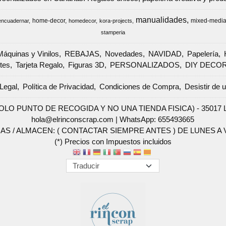
manualidades
home-decor
mixed-medi
encuadernar
homedecor
kora-projects
stamperia
Máquinas y Vinilos
REBAJAS
Novedades
NAVIDAD
Papelería
tes
Tarjeta Regalo
Figuras 3D
PERSONALIZADOS
DIY DECO
Legal
Política de Privacidad
Condiciones de Compra
Desistir de 
SOLO PUNTO DE RECOGIDA Y NO UNA TIENDA FISICA) - 35017 Las 
hola@elrinconscrap.com |
WhatsApp: 655493665
AS / ALMACEN: ( CONTACTAR SIEMPRE ANTES ) DE LUNES A VI
(*) Precios con Impuestos incluidos