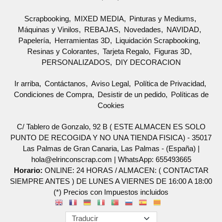
Scrapbooking
MIXED MEDIA
Pinturas y Mediums
Máquinas y Vinilos
REBAJAS
Novedades
NAVIDAD
Papelería
Herramientas 3D
Liquidación Scrapbooking
Resinas y Colorantes
Tarjeta Regalo
Figuras 3D
PERSONALIZADOS
DIY DECORACION
Ir arriba
Contáctanos
Aviso Legal
Política de Privacidad
Condiciones de Compra
Desistir de un pedido
Políticas de
Cookies
C/ Tablero de Gonzalo, 92 B ( ESTE ALMACEN ES SOLO
PUNTO DE RECOGIDA Y NO UNA TIENDA FISICA) - 35017
Las Palmas de Gran Canaria, Las Palmas - (España) |
hola@elrinconscrap.com |
WhatsApp: 655493665
Horario:
ONLINE: 24 HORAS / ALMACEN: ( CONTACTAR
SIEMPRE ANTES ) DE LUNES A VIERNES DE 16:00 A 18:00
(*) Precios con Impuestos incluidos