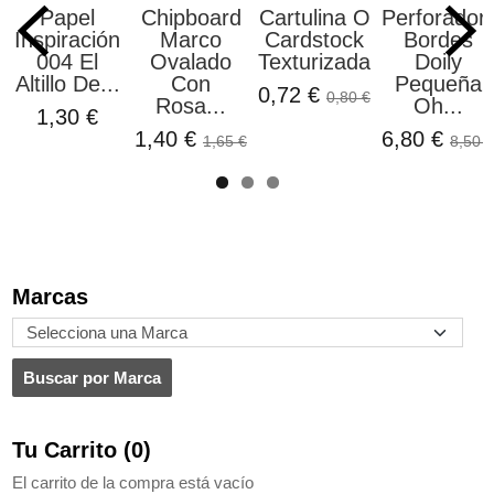
Papel
Chipboard
Cartulina O
Perforador
Inspiración
Marco
Cardstock
Bordes
004 El
Ovalado
Texturizada...
Doily
Altillo De...
Con
Pequeña
0,72 €
0,80 €
Rosa...
Oh...
1,30 €
1,40 €
6,80 €
1,65 €
8,50 €
Marcas
Tu Carrito (0)
El carrito de la compra está vacío