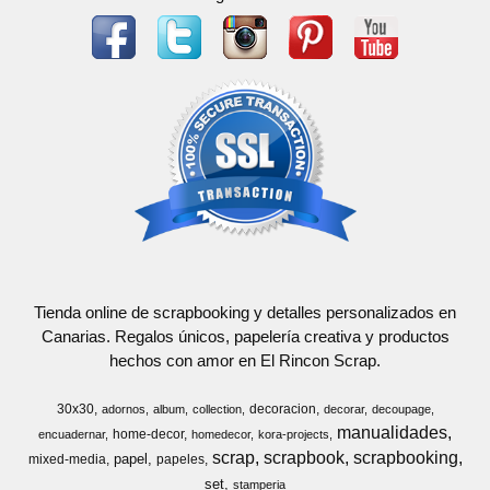
Tienda online de scrapbooking y detalles personalizados en
Canarias. Regalos únicos, papelería creativa y productos
hechos con amor en El Rincon Scrap.
30x30
decoracion
adornos
album
collection
decorar
decoupage
manualidades
home-decor
encuadernar
homedecor
kora-projects
scrap
scrapbook
scrapbooking
papel
mixed-media
papeles
set
stamperia