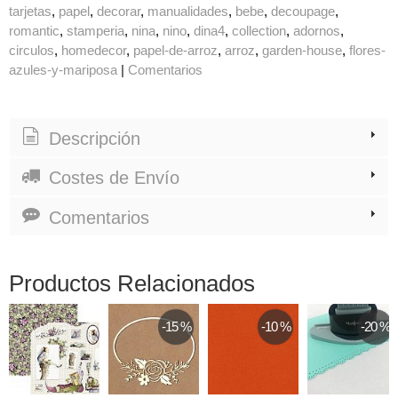
tarjetas
papel
decorar
manualidades
bebe
decoupage
romantic
stamperia
nina
nino
dina4
collection
adornos
circulos
homedecor
papel-de-arroz
arroz
garden-house
flores-
azules-y-mariposa
|
Comentarios
Descripción
Costes de Envío
Comentarios
Productos Relacionados
-15 %
-10 %
-20 %