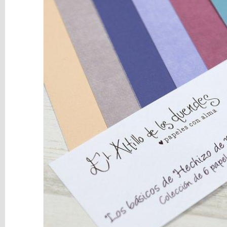
y
Mediums
Máquinas
y
Vinilos
REBAJAS
Novedades
NAVIDAD
Papelería
Herramientas
3D
Liquidación
Scrapbooking
Resinas
y