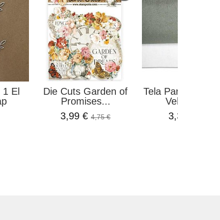
 1 El
Die Cuts Garden of
Tela Para Encuad
ap
Promises...
Velvet Gris..
3,99 €
3,39 €
4,75 €
3,99 €