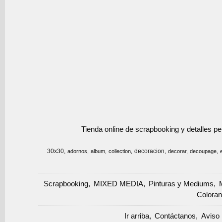
Tienda online de scrapbooking y detalles p
30x30
decoracion
adornos
album
collection
decorar
decoupage
Scrapbooking
MIXED MEDIA
Pinturas y Mediums
Coloran
Ir arriba
Contáctanos
Aviso 