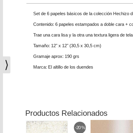
(0)
El
Set de 6 papeles básicos de la colección Hechizo 
carrito
Contenido: 6 papeles estampados a doble cara + co
de
la
Trae una cara lisa y la otra una textura ligera de tela
compra
está
Tamaño: 12" x 12" (30,5 x 30,5 cm)
vacío
Gramaje aprox:
190 grs
⟩
Redes
Marca: El altillo de los duendes
Sociales
Instagram
Facebook
Productos Relacionados
-20 %
Youtube