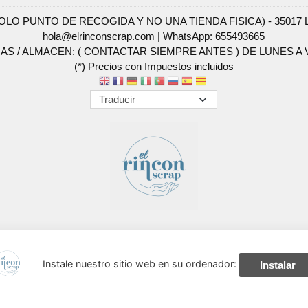
SOLO PUNTO DE RECOGIDA Y NO UNA TIENDA FISICA) - 35017 Las 
hola@elrinconscrap.com |
WhatsApp: 655493665
AS / ALMACEN: ( CONTACTAR SIEMPRE ANTES ) DE LUNES A VI
(*) Precios con Impuestos incluidos
Métodos de pago aceptados
Instale nuestro sitio web en su ordenador:
Instalar
navegación, y obtener estadísticas anónimas. Si continúa navegando conside