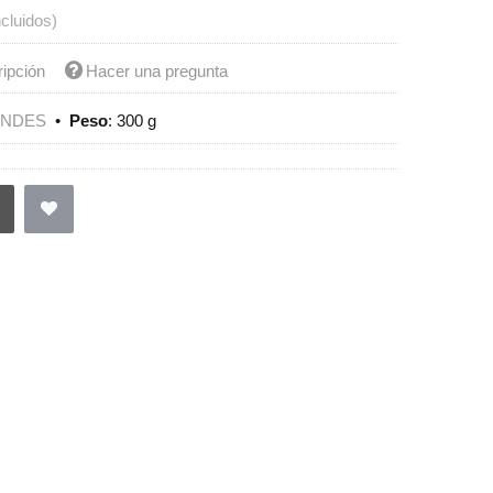
ncluidos)
ripción
Hacer una pregunta
ENDES
•
Peso
:
300 g