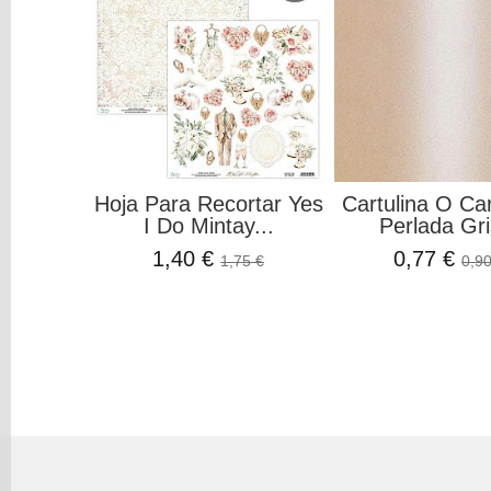
Hoja Para Recortar Yes
Cartulina O Ca
I Do Mintay...
Perlada Gri
1,40 €
0,77 €
1,75 €
0,90