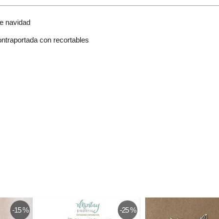
de navidad
ntraportada con recortables
-15 %
-25 %