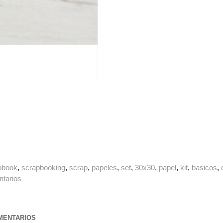
pbook
scrapbooking
scrap
papeles
set
30x30
papel
kit
basicos
tarios
ENTARIOS