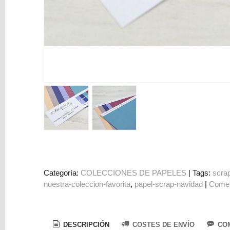
Colorantes
Tarjeta
Regalo
Figuras
3D
PERSONALIZADOS
DIY
DECORACION
Marcas
Categoría:
COLECCIONES DE PAPELES
|
Tags:
scra
nuestra-coleccion-favorita
papel-scrap-navidad
|
Comen
Tu
Carrito
DESCRIPCIÓN
COSTES DE ENVÍO
COM