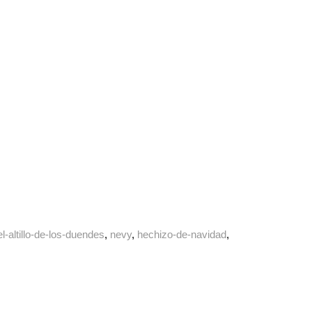
el-altillo-de-los-duendes
nevy
hechizo-de-navidad