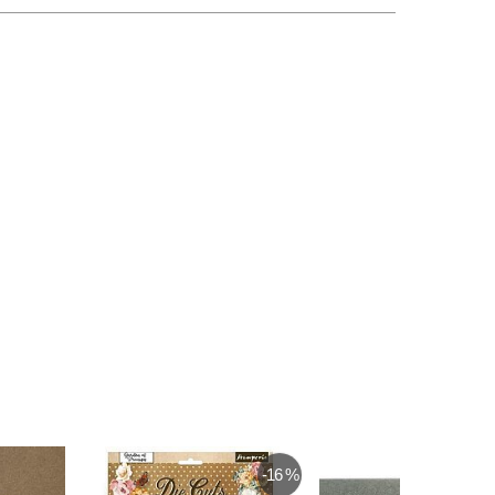
-16 %