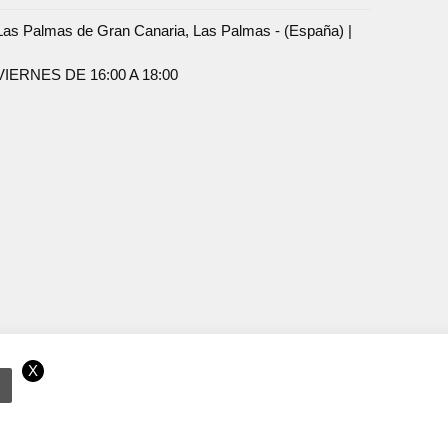
Palmas de Gran Canaria, Las Palmas - (España) |
ERNES DE 16:00 A 18:00
X
ramos que acepta el uso de cookies.
OK
Más información