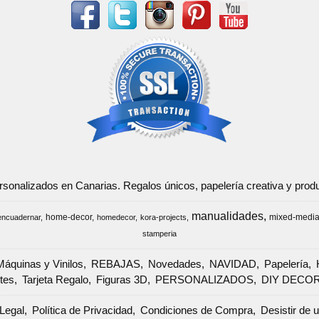
ersonalizados en Canarias. Regalos únicos, papelería creativa y pr
manualidades
home-decor
mixed-medi
encuadernar
homedecor
kora-projects
stamperia
Máquinas y Vinilos
REBAJAS
Novedades
NAVIDAD
Papelería
tes
Tarjeta Regalo
Figuras 3D
PERSONALIZADOS
DIY DECO
Legal
Política de Privacidad
Condiciones de Compra
Desistir de 