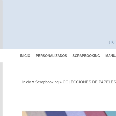
INICIO
PERSONALIZADOS
SCRAPBOOKING
MANU
Categorías
Inicio
»
Scrapbooking
»
COLECCIONES DE PAPELE
Scrapbooking
MIXED
MEDIA
Pinturas