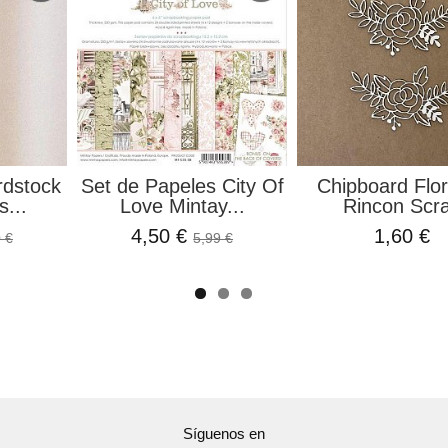
rdstock
Set de Papeles City Of
Chipboard Flor
s...
Love Mintay...
Rincon Scr
4,50 €
1,60 €
 €
5,99 €
Síguenos en