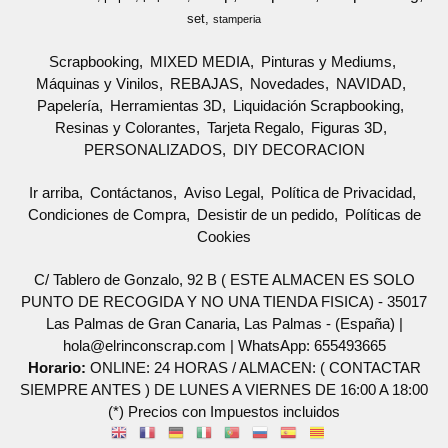
set
stamperia
Scrapbooking
MIXED MEDIA
Pinturas y Mediums
Máquinas y Vinilos
REBAJAS
Novedades
NAVIDAD
Papelería
Herramientas 3D
Liquidación Scrapbooking
Resinas y Colorantes
Tarjeta Regalo
Figuras 3D
PERSONALIZADOS
DIY DECORACION
Ir arriba
Contáctanos
Aviso Legal
Política de Privacidad
Condiciones de Compra
Desistir de un pedido
Políticas de
Cookies
C/ Tablero de Gonzalo, 92 B ( ESTE ALMACEN ES SOLO
PUNTO DE RECOGIDA Y NO UNA TIENDA FISICA) - 35017
Las Palmas de Gran Canaria, Las Palmas - (España) |
hola@elrinconscrap.com |
WhatsApp: 655493665
Horario:
ONLINE: 24 HORAS / ALMACEN: ( CONTACTAR
SIEMPRE ANTES ) DE LUNES A VIERNES DE 16:00 A 18:00
(*) Precios con Impuestos incluidos