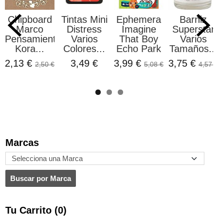
Chipboard
Tintas Mini
Ephemera
Barniz
Marco
Distress
Imagine
Superstar
Pensamientos
Varios
That Boy
Varios
Kora...
Colores...
Echo Park
Tamaños...
2,13 €
3,49 €
3,99 €
3,75 €
2,50 €
5,08 €
4,57 €
Marcas
Tu Carrito (0)