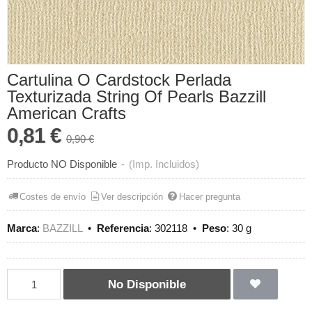
Cartulina O Cardstock Perlada
Texturizada String Of Pearls Bazzill
American Crafts
0,81 €
0,90 €
Producto NO Disponible
-
(Imp. Incluidos)
Costes de envío
Ver descripción
Hacer pregunta
Marca
:
BAZZILL
•
Referencia
:
302118
•
Peso
:
30 g
No Disponible