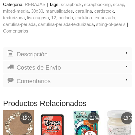
Categoría:
REBAJAS
|
Tags:
scrapbook
scrapbooking
scrap
mixed-media
30x30
manualidades
cartulina
cardstock
texturizada
liso-rugoso
12
perlada
cartulina-texturizada
cartulina-perlada
cartulina-perlada-texturizada
string-of-pearls
|
Comentarios
Descripción
Costes de Envío
Comentarios
Productos Relacionados
-15 %
-21 %
-18 %