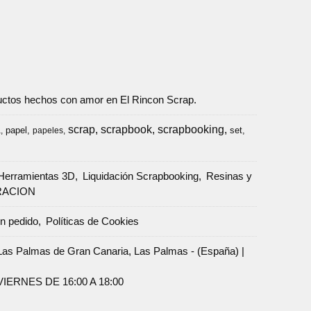
oductos hechos con amor en El Rincon Scrap.
scrap
scrapbook
scrapbooking
papel
set
a
papeles
Herramientas 3D
Liquidación Scrapbooking
Resinas y
RACION
un pedido
Políticas de Cookies
Palmas de Gran Canaria, Las Palmas - (España) |
ERNES DE 16:00 A 18:00