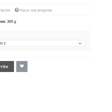
ripción
Hacer una pregunta
eso
:
300 g
rito