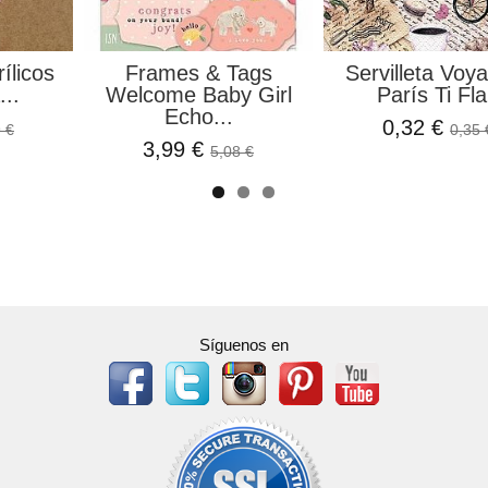
ílicos
Frames & Tags
Servilleta Voy
..
Welcome Baby Girl
París Ti Fla
Echo...
0,32 €
 €
0,35 
3,99 €
5,08 €
Síguenos en