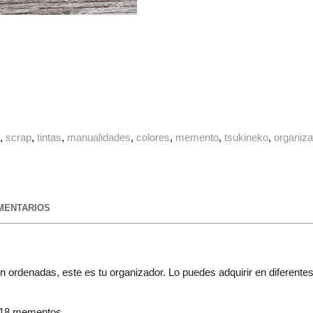
g
scrap
tintas
manualidades
colores
memento
tsukineko
organiza
ENTARIOS
ien ordenadas, este es tu organizador. Lo puedes adquirir en difere
 18 mementos