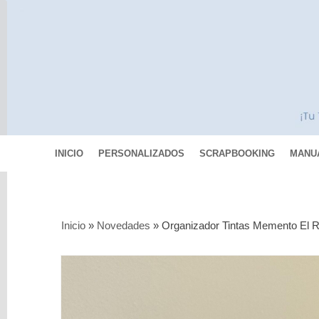
INICIO
PERSONALIZADOS
SCRAPBOOKING
MANU
Categorías
Inicio
»
Novedades
»
Organizador Tintas Memento El 
Scrapbooking
MIXED
MEDIA
Pinturas