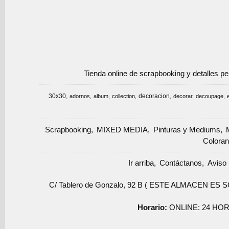
Tienda online de scrapbooking y detalles p
30x30
decoracion
adornos
album
collection
decorar
decoupage
Scrapbooking
MIXED MEDIA
Pinturas y Mediums
Coloran
Ir arriba
Contáctanos
Aviso 
C/ Tablero de Gonzalo, 92 B ( ESTE ALMACEN ES 
Horario:
ONLINE: 24 HOR