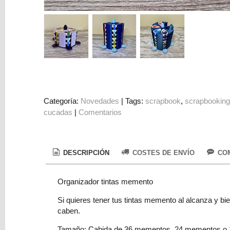
Colorantes
Tarjeta
Regalo
Figuras
3D
PERSONALIZADOS
DIY
Categoría:
Novedades
|
Tags:
scrapbook
scrapbookin
cucadas
|
Comentarios
DECORACION
Marcas
DESCRIPCIÓN
COSTES DE ENVÍO
COM
Organizador tintas memento
Si quieres tener tus tintas memento al alcanza y b
caben.
Tu
Carrito
Tamaño: Cabida de 36 mementos, 24 mementos o