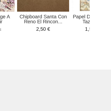
age A
Chipboard Santa Con
Papel De Arroz P
ir
Reno El Rincon...
Tazas Casa..
2,50 €
1,50 €
€
1,99 €