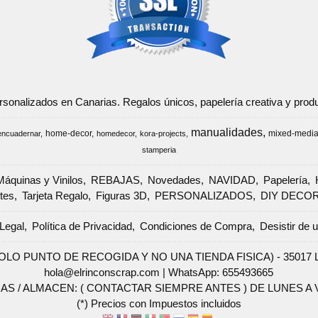
ersonalizados en Canarias. Regalos únicos, papelería creativa y pr
manualidades
home-decor
mixed-medi
encuadernar
homedecor
kora-projects
stamperia
Máquinas y Vinilos
REBAJAS
Novedades
NAVIDAD
Papelería
tes
Tarjeta Regalo
Figuras 3D
PERSONALIZADOS
DIY DECO
Legal
Política de Privacidad
Condiciones de Compra
Desistir de 
SOLO PUNTO DE RECOGIDA Y NO UNA TIENDA FISICA) - 35017 Las 
hola@elrinconscrap.com |
WhatsApp: 655493665
AS / ALMACEN: ( CONTACTAR SIEMPRE ANTES ) DE LUNES A VI
(*) Precios con Impuestos incluidos