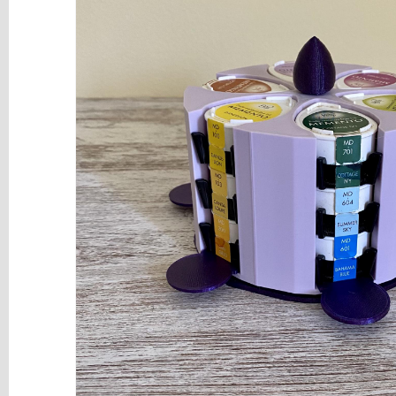
y
Mediums
Máquinas
y
Vinilos
REBAJAS
Novedades
NAVIDAD
Papelería
Herramientas
3D
Liquidación
Scrapbooking
Resinas
y