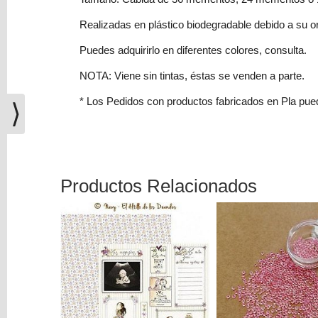
(0)
Realizadas en plástico biodegradable debido a su or
El
carrito
Puedes adquirirlo en diferentes colores, consulta.
de
NOTA: Viene sin tintas, éstas se venden a parte.
la
compra
* Los Pedidos con productos fabricados en Pla pu
⟩
está
vacío
Redes
Sociales
Productos Relacionados
Instagram
Facebook
Youtube