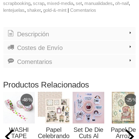
scrapbooking
scrap
mixed-media
set
manualidades
oh-naif
lentejuelas
shaker
gold-&-mint
|
Comentarios
Descripción
Costes de Envío
Comentarios
Productos Relacionados
-48 %
-25 %
WASHI
Papel
Set De Die
Papel De
TAPE
Celebrando
Cuts Al
Arroz