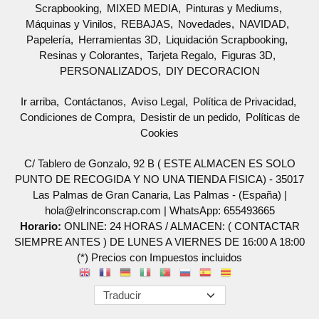
Scrapbooking
MIXED MEDIA
Pinturas y Mediums
Máquinas y Vinilos
REBAJAS
Novedades
NAVIDAD
Papelería
Herramientas 3D
Liquidación Scrapbooking
Resinas y Colorantes
Tarjeta Regalo
Figuras 3D
PERSONALIZADOS
DIY DECORACION
Ir arriba
Contáctanos
Aviso Legal
Política de Privacidad
Condiciones de Compra
Desistir de un pedido
Políticas de
Cookies
C/ Tablero de Gonzalo, 92 B ( ESTE ALMACEN ES SOLO
PUNTO DE RECOGIDA Y NO UNA TIENDA FISICA) - 35017
Las Palmas de Gran Canaria, Las Palmas - (España) |
hola@elrinconscrap.com |
WhatsApp: 655493665
Horario:
ONLINE: 24 HORAS / ALMACEN: ( CONTACTAR
SIEMPRE ANTES ) DE LUNES A VIERNES DE 16:00 A 18:00
(*) Precios con Impuestos incluidos