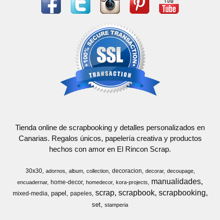
Tienda online de scrapbooking y detalles personalizados en
Canarias. Regalos únicos, papelería creativa y productos
hechos con amor en El Rincon Scrap.
30x30
decoracion
adornos
album
collection
decorar
decoupage
manualidades
home-decor
encuadernar
homedecor
kora-projects
scrap
scrapbook
scrapbooking
papel
mixed-media
papeles
set
stamperia