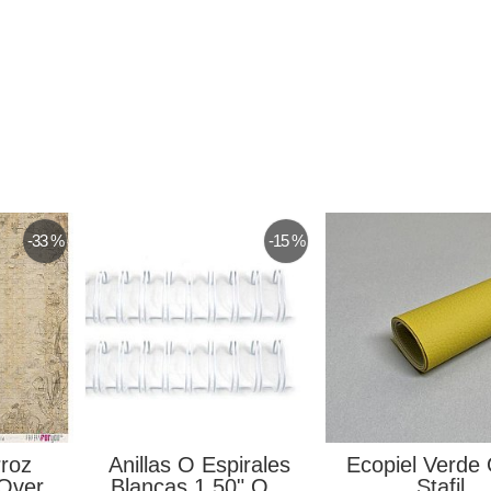
-33 %
-15 %
rroz
Anillas O Espirales
Ecopiel Verde 
Over
Blancas 1,50" O...
Stafil