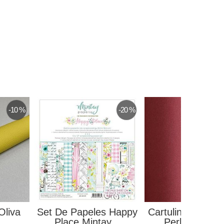
-10 %
-20 %
Oliva
Set De Papeles Happy
Cartulina O Card
Place Mintay...
Perlada Rojo.