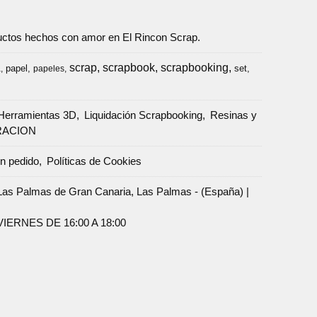
oductos hechos con amor en El Rincon Scrap.
scrap
scrapbook
scrapbooking
papel
set
a
papeles
Herramientas 3D
Liquidación Scrapbooking
Resinas y
RACION
un pedido
Políticas de Cookies
Palmas de Gran Canaria, Las Palmas - (España) |
ERNES DE 16:00 A 18:00