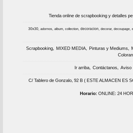
Tienda online de scrapbooking y detalles p
30x30
decoracion
adornos
album
collection
decorar
decoupage
Scrapbooking
MIXED MEDIA
Pinturas y Mediums
Coloran
Ir arriba
Contáctanos
Aviso 
C/ Tablero de Gonzalo, 92 B ( ESTE ALMACEN ES 
Horario:
ONLINE: 24 HOR