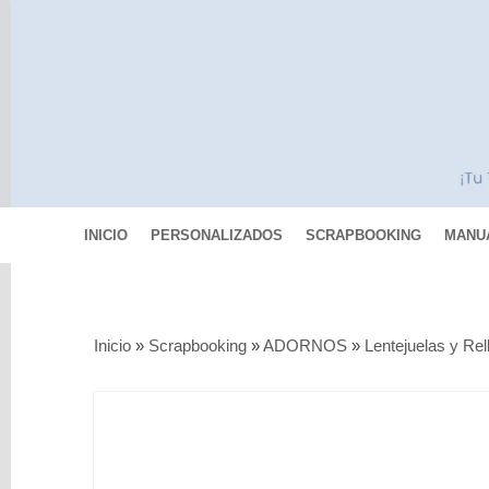
INICIO
PERSONALIZADOS
SCRAPBOOKING
MANU
Categorías
Inicio
»
Scrapbooking
»
ADORNOS
»
Lentejuelas y Rel
Scrapbooking
MIXED
MEDIA
Pinturas