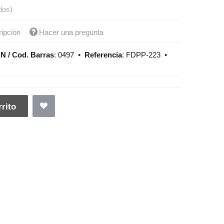
dos)
ripción
Hacer una pregunta
N / Cod. Barras
:
0497
•
Referencia
:
FDPP-223
•
rito