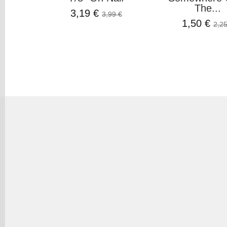
The...
3,19 €
3,99 €
1,50 €
2,25