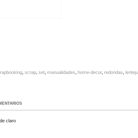
rapbooking
scrap
set
manualidades
home-decor
redondas
lentej
ENTARIOS
de claro