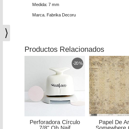
(0)
Medida: 7 mm
El
Marca. Fabrika Decoru
carrito
de
⟩
la
compra
está
Productos Relacionados
vacío
-20 %
Redes
Sociales
Instagram
Facebook
Perforadora Círculo
Papel De A
Youtube
7/8" Oh Naif
Somewhere 