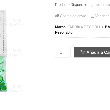
Producto Disponible
-
(Imp. Inclui
Costes de envío
Ver desc
Marca
:
FABRIKA DECORU
•
EA
Peso
:
20 g
Añadir a Car