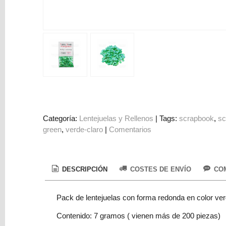
Colorantes
Tarjeta
Regalo
Figuras
3D
PERSONALIZADOS
DIY
DECORACION
Categoría:
Lentejuelas y Rellenos
|
Tags:
scrapbook
sc
green
verde-claro
|
Comentarios
Marcas
DESCRIPCIÓN
COSTES DE ENVÍO
COM
Pack de lentejuelas con forma redonda en color ver
Tu
Contenido: 7 gramos ( vienen más de 200 piezas)
Carrito