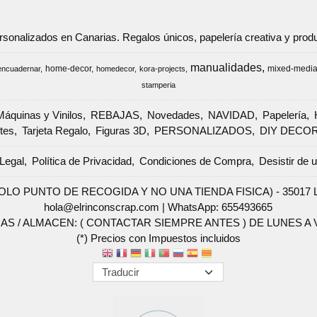
ersonalizados en Canarias. Regalos únicos, papelería creativa y pr
manualidades
home-decor
mixed-medi
encuadernar
homedecor
kora-projects
stamperia
Máquinas y Vinilos
REBAJAS
Novedades
NAVIDAD
Papelería
tes
Tarjeta Regalo
Figuras 3D
PERSONALIZADOS
DIY DECO
Legal
Política de Privacidad
Condiciones de Compra
Desistir de 
SOLO PUNTO DE RECOGIDA Y NO UNA TIENDA FISICA) - 35017 Las 
hola@elrinconscrap.com |
WhatsApp: 655493665
AS / ALMACEN: ( CONTACTAR SIEMPRE ANTES ) DE LUNES A VI
(*) Precios con Impuestos incluidos