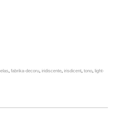
uelas
fabrika-decoru
iridiscente
irisdicent
tono
light-