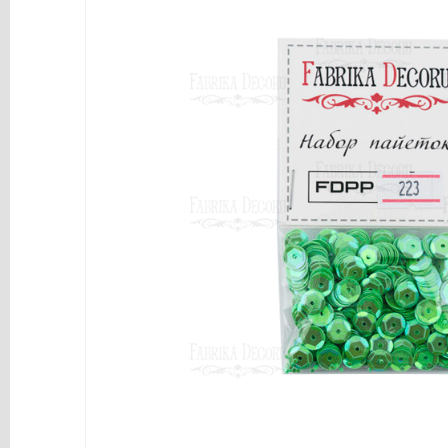
y
Mediums
Máquinas
y
Vinilos
REBAJAS
Novedades
NAVIDAD
Papelería
Herramientas
3D
Liquidación
Scrapbooking
Resinas
y