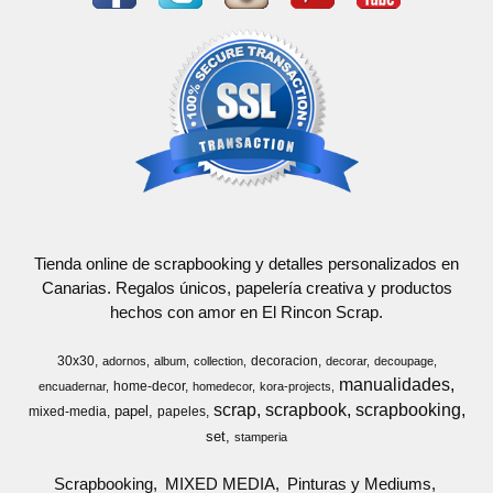
Tienda online de scrapbooking y detalles personalizados en
Canarias. Regalos únicos, papelería creativa y productos
hechos con amor en El Rincon Scrap.
30x30
decoracion
adornos
album
collection
decorar
decoupage
manualidades
home-decor
encuadernar
homedecor
kora-projects
scrap
scrapbook
scrapbooking
papel
mixed-media
papeles
set
stamperia
Scrapbooking
MIXED MEDIA
Pinturas y Mediums