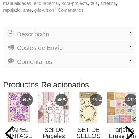
manualidades
encuadernar
kora-projects
tela
antelina
repujado
ante
gris-vison
|
Comentarios
Descripción
Costes de Envío
Comentarios
Productos Relacionados
-68 %
-46 %
-15 %
-43 %
PAPEL
Set De
SET DE
Tarjetas
VINTAGE
Papeles
SELLOS
Erase Una