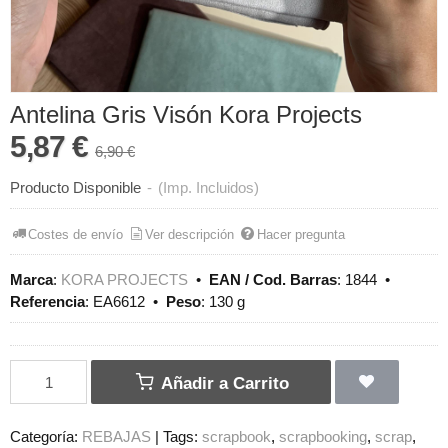
Antelina Gris Visón Kora Projects
5,87 €
6,90 €
Producto Disponible
-
(Imp. Incluidos)
Costes de envío
Ver descripción
Hacer pregunta
Marca
:
KORA PROJECTS
•
EAN / Cod. Barras
:
1844
•
Referencia
:
EA6612
•
Peso
:
130 g
Añadir a Carrito
Categoría:
REBAJAS
|
Tags:
scrapbook
scrapbooking
scrap