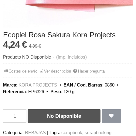
Ecopiel Rosa Sakura Kora Projects
4,24 €
4,99 €
Producto NO Disponible
-
(Imp. Incluidos)
Costes de envío
Ver descripción
Hacer pregunta
Marca
:
KORA PROJECTS
•
EAN / Cod. Barras
:
0860
•
Referencia
:
EP6326
•
Peso
:
120 g
No Disponible
Categoría:
REBAJAS
|
Tags:
scrapbook
scrapbooking