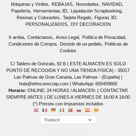
Máquinas y Vinilos
REBAJAS
Novedades
NAVIDAD
Papelería
Herramientas 3D
Liquidación Scrapbooking
Resinas y Colorantes
Tarjeta Regalo
Figuras 3D
PERSONALIZADOS
DIY DECORACION
Ir arriba
Contáctanos
Aviso Legal
Política de Privacidad
Condiciones de Compra
Desistir de un pedido
Políticas de
Cookies
C/ Tablero de Gonzalo, 92 B ( ESTE ALMACEN ES SOLO
PUNTO DE RECOGIDA Y NO UNA TIENDA FISICA) - 35017
Las Palmas de Gran Canaria, Las Palmas - (España) |
hola@elrinconscrap.com |
WhatsApp: 655493665
Horario:
ONLINE: 24 HORAS / ALMACEN: ( CONTACTAR
SIEMPRE ANTES ) DE LUNES A VIERNES DE 16:00 A 18:00
(*) Precios con Impuestos incluidos