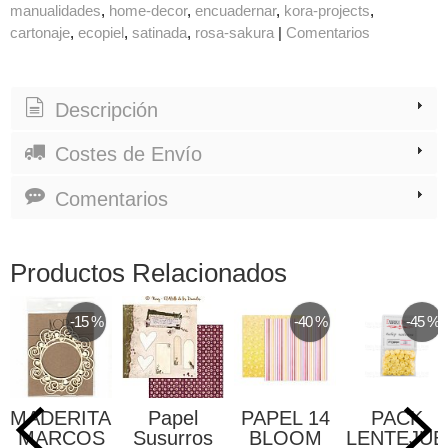
manualidades
home-decor
encuadernar
kora-projects
cartonaje
ecopiel
satinada
rosa-sakura
|
Comentarios
Descripción
Costes de Envío
Comentarios
Productos Relacionados
-15 %
-40 %
-45 %
MADERITAS
Papel
PAPEL 14
PACK
MARCOS
Susurros
BLOOM
LENTEJUE