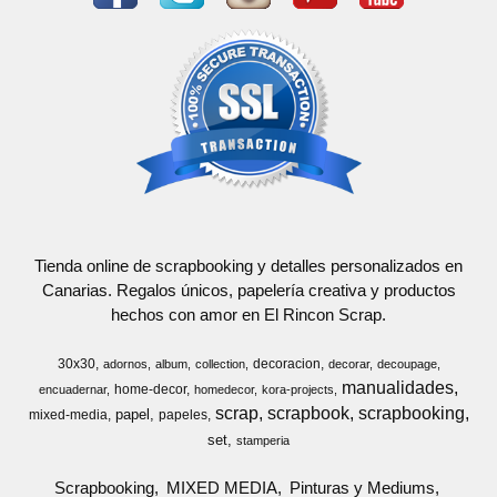
Tienda online de scrapbooking y detalles personalizados en
Canarias. Regalos únicos, papelería creativa y productos
hechos con amor en El Rincon Scrap.
30x30
decoracion
adornos
album
collection
decorar
decoupage
manualidades
home-decor
encuadernar
homedecor
kora-projects
scrap
scrapbook
scrapbooking
papel
mixed-media
papeles
set
stamperia
Scrapbooking
MIXED MEDIA
Pinturas y Mediums