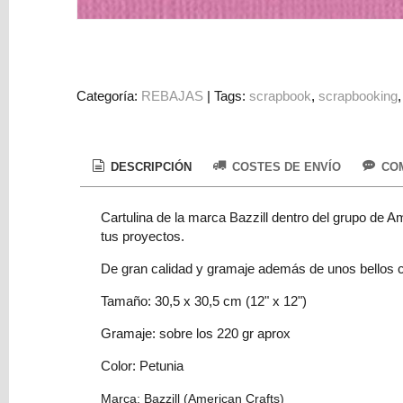
Colorantes
Tarjeta
Regalo
Figuras
Categoría:
REBAJAS
|
Tags:
scrapbook
scrapbooking
3D
PERSONALIZADOS
DESCRIPCIÓN
COSTES DE ENVÍO
COM
DIY
DECORACION
Cartulina de la marca Bazzill dentro del grupo de Am
tus proyectos.
Marcas
De gran calidad y gramaje además de unos bellos co
Tamaño: 30,5 x 30,5 cm (12" x 12")
Gramaje: sobre los 220 gr aprox
Color: Petunia
Tu
Carrito
Marca: Bazzill (American Crafts)