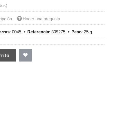
dos)
ripción
Hacer una pregunta
arras
:
0045
•
Referencia
:
309275
•
Peso
:
25 g
rito