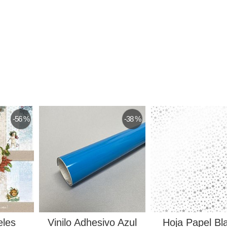
-56 %
-38 %
eles
Vinilo Adhesivo Azul
Hoja Papel Bl