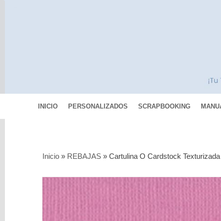
INICIO
PERSONALIZADOS
SCRAPBOOKING
MANU
Categorías
Inicio
»
REBAJAS
»
Cartulina O Cardstock Texturizada
Scrapbooking
MIXED
MEDIA
Pinturas