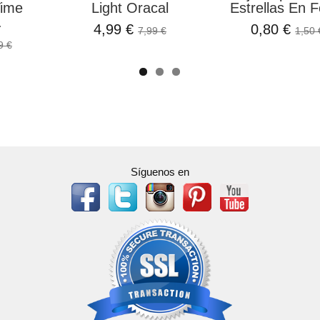
Time
Light Oracal
Estrellas En Fo
.
4,99 €
0,80 €
7,99 €
1,50 
9 €
Síguenos en