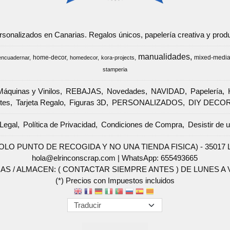
ersonalizados en Canarias. Regalos únicos, papelería creativa y pr
manualidades
home-decor
mixed-medi
encuadernar
homedecor
kora-projects
stamperia
Máquinas y Vinilos
REBAJAS
Novedades
NAVIDAD
Papelería
tes
Tarjeta Regalo
Figuras 3D
PERSONALIZADOS
DIY DECO
Legal
Política de Privacidad
Condiciones de Compra
Desistir de 
SOLO PUNTO DE RECOGIDA Y NO UNA TIENDA FISICA) - 35017 Las 
hola@elrinconscrap.com |
WhatsApp: 655493665
AS / ALMACEN: ( CONTACTAR SIEMPRE ANTES ) DE LUNES A VI
(*) Precios con Impuestos incluidos