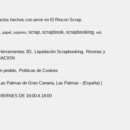
oductos hechos con amor en El Rincon Scrap.
scrap
scrapbook
scrapbooking
papel
set
a
papeles
Herramientas 3D
Liquidación Scrapbooking
Resinas y
RACION
un pedido
Políticas de Cookies
Palmas de Gran Canaria, Las Palmas - (España) |
ERNES DE 16:00 A 18:00