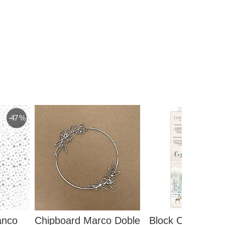
-47 %
anco
Chipboard Marco Doble
Block Cozy Chri