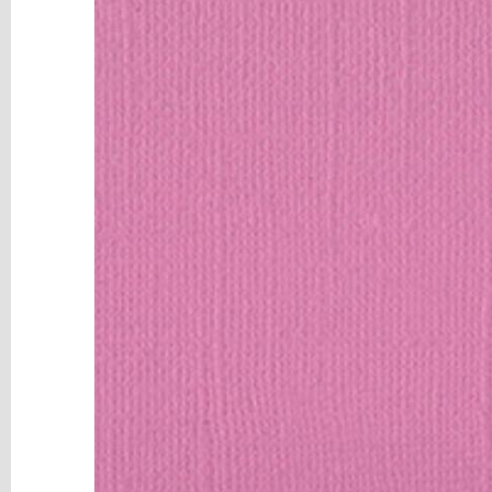
y
Mediums
Máquinas
y
Vinilos
REBAJAS
Novedades
NAVIDAD
Papelería
Herramientas
3D
Liquidación
Scrapbooking
Resinas
y