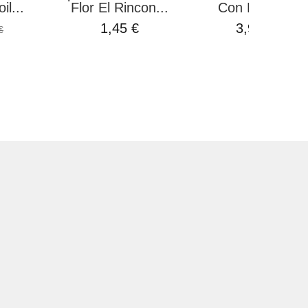
il...
Flor El Rincon...
Con Elementos
1,45 €
3,99 €
€
6,50 €