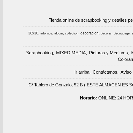
Tienda online de scrapbooking y detalles p
30x30
decoracion
adornos
album
collection
decorar
decoupage
Scrapbooking
MIXED MEDIA
Pinturas y Mediums
Coloran
Ir arriba
Contáctanos
Aviso 
C/ Tablero de Gonzalo, 92 B ( ESTE ALMACEN ES 
Horario:
ONLINE: 24 HOR