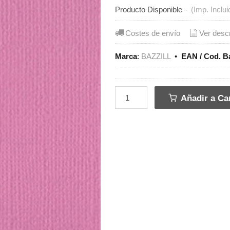
Producto Disponible
-
(Imp. Inclui
Costes de envío
Ver desc
Marca
:
BAZZILL
•
EAN / Cod. B
Añadir a Car