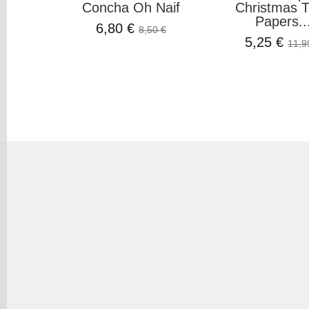
Concha Oh Naif
Christmas 
Papers..
6,80 €
8,50 €
5,25 €
11,9