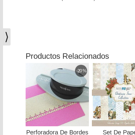
(0)
El
carrito
de
la
⟩
compra
está
vacío
Productos Relacionados
Redes
-20 %
Sociales
Instagram
Facebook
Youtube
Perforadora De Bordes
Set De Pap