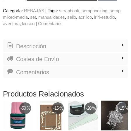
Categoría:
REBAJAS
|
Tags:
scrapbook
scrapbooking
scrap
mixed-media
set
manualidades
sello
acrilico
iriri-estudio
aventura
kiosco
|
Comentarios
Descripción
Costes de Envío
Comentarios
Productos Relacionados
-50 %
-15 %
-20 %
-15 %