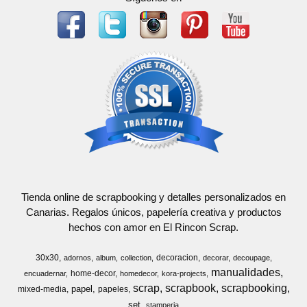
Tienda online de scrapbooking y detalles personalizados en
Canarias. Regalos únicos, papelería creativa y productos
hechos con amor en El Rincon Scrap.
30x30
decoracion
adornos
album
collection
decorar
decoupage
manualidades
home-decor
encuadernar
homedecor
kora-projects
scrap
scrapbook
scrapbooking
papel
mixed-media
papeles
set
stamperia