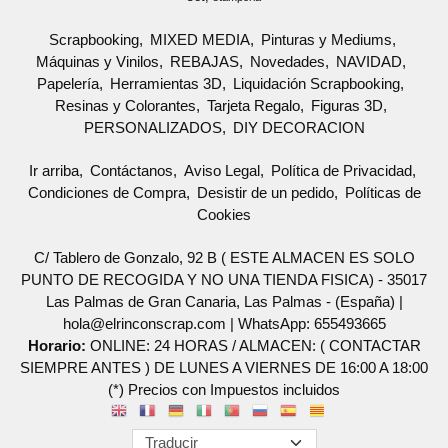
Scrapbooking
MIXED MEDIA
Pinturas y Mediums
Máquinas y Vinilos
REBAJAS
Novedades
NAVIDAD
Papelería
Herramientas 3D
Liquidación Scrapbooking
Resinas y Colorantes
Tarjeta Regalo
Figuras 3D
PERSONALIZADOS
DIY DECORACION
Ir arriba
Contáctanos
Aviso Legal
Política de Privacidad
Condiciones de Compra
Desistir de un pedido
Políticas de
Cookies
C/ Tablero de Gonzalo, 92 B ( ESTE ALMACEN ES SOLO
PUNTO DE RECOGIDA Y NO UNA TIENDA FISICA) - 35017
Las Palmas de Gran Canaria, Las Palmas - (España) |
hola@elrinconscrap.com |
WhatsApp: 655493665
Horario:
ONLINE: 24 HORAS / ALMACEN: ( CONTACTAR
SIEMPRE ANTES ) DE LUNES A VIERNES DE 16:00 A 18:00
(*) Precios con Impuestos incluidos