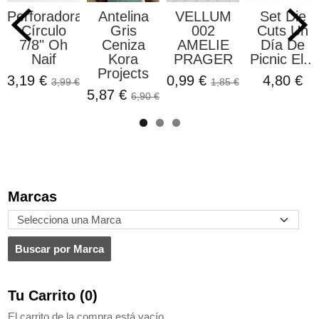
Perforadora
Antelina
VELLUM
Set Die
Círculo
Gris
002
Cuts Un
7/8" Oh
Ceniza
AMELIE
Día De
Naif
Kora
PRAGER
Picnic El...
Projects
3,19 €
0,99 €
4,80 €
3,99 €
1,85 €
5,87 €
6,90 €
Marcas
Tu Carrito (0)
El carrito de la compra está vacío