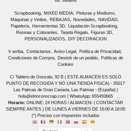
set
stamperia
Scrapbooking
MIXED MEDIA
Pinturas y Mediums
Máquinas y Vinilos
REBAJAS
Novedades
NAVIDAD
Papelería
Herramientas 3D
Liquidación Scrapbooking
Resinas y Colorantes
Tarjeta Regalo
Figuras 3D
PERSONALIZADOS
DIY DECORACION
Ir arriba
Contáctanos
Aviso Legal
Política de Privacidad
Condiciones de Compra
Desistir de un pedido
Políticas de
Cookies
C/ Tablero de Gonzalo, 92 B ( ESTE ALMACEN ES SOLO
PUNTO DE RECOGIDA Y NO UNA TIENDA FISICA) - 35017
Las Palmas de Gran Canaria, Las Palmas - (España) |
hola@elrinconscrap.com |
WhatsApp: 655493665
Horario:
ONLINE: 24 HORAS / ALMACEN: ( CONTACTAR
SIEMPRE ANTES ) DE LUNES A VIERNES DE 16:00 A 18:00
(*) Precios con Impuestos incluidos