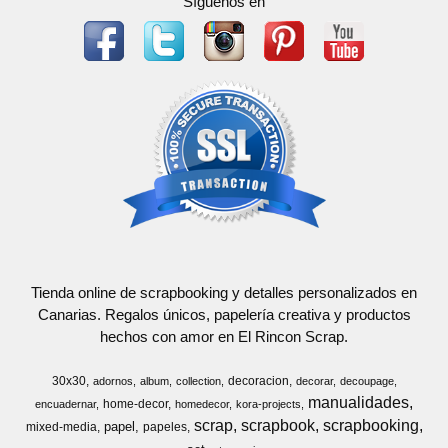
Síguenos en
Tienda online de scrapbooking y detalles personalizados en
Canarias. Regalos únicos, papelería creativa y productos
hechos con amor en El Rincon Scrap.
30x30
decoracion
adornos
album
collection
decorar
decoupage
manualidades
home-decor
encuadernar
homedecor
kora-projects
scrap
scrapbook
scrapbooking
papel
mixed-media
papeles