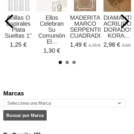
Anillas O
Ellos
MADERITAS
DIAMANT
Espirales
Celebran
MARCO
ACRILICO
Plata
Su
SERPENTIN
DORADOS
Sueltas 1"
Comunión
CUADRADO...
KORA...
El...
1,25 €
1,49 €
2,98 €
1,75 €
3,50 €
1,30 €
Marcas