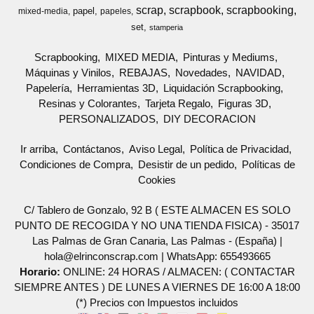
scrap
scrapbook
scrapbooking
papel
mixed-media
papeles
set
stamperia
Scrapbooking
MIXED MEDIA
Pinturas y Mediums
Máquinas y Vinilos
REBAJAS
Novedades
NAVIDAD
Papelería
Herramientas 3D
Liquidación Scrapbooking
Resinas y Colorantes
Tarjeta Regalo
Figuras 3D
PERSONALIZADOS
DIY DECORACION
Ir arriba
Contáctanos
Aviso Legal
Política de Privacidad
Condiciones de Compra
Desistir de un pedido
Políticas de
Cookies
C/ Tablero de Gonzalo, 92 B ( ESTE ALMACEN ES SOLO
PUNTO DE RECOGIDA Y NO UNA TIENDA FISICA) - 35017
Las Palmas de Gran Canaria, Las Palmas - (España) |
hola@elrinconscrap.com |
WhatsApp: 655493665
Horario:
ONLINE: 24 HORAS / ALMACEN: ( CONTACTAR
SIEMPRE ANTES ) DE LUNES A VIERNES DE 16:00 A 18:00
(*) Precios con Impuestos incluidos