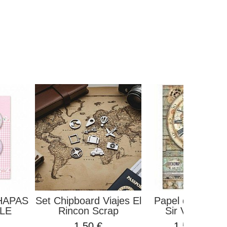
HAPAS
Set Chipboard Viajes El
Papel de Arroz 
TLE
Rincon Scrap
Sir Vagabond.
.
1,50 €
1,50 €