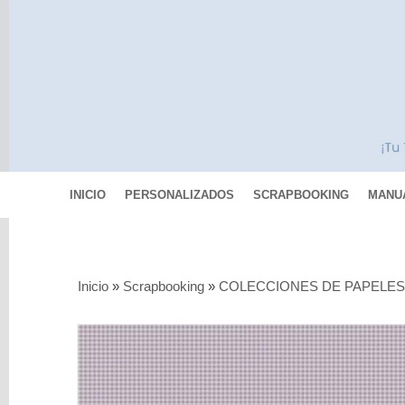
INICIO
PERSONALIZADOS
SCRAPBOOKING
MANU
Categorías
Inicio
»
Scrapbooking
»
COLECCIONES DE PAPELE
Scrapbooking
MIXED
MEDIA
Pinturas