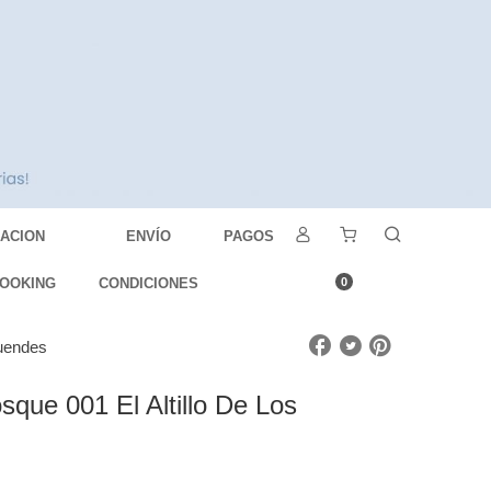
DACION
ENVÍO
PAGOS
OOKING
CONDICIONES
0
Duendes
que 001 El Altillo De Los