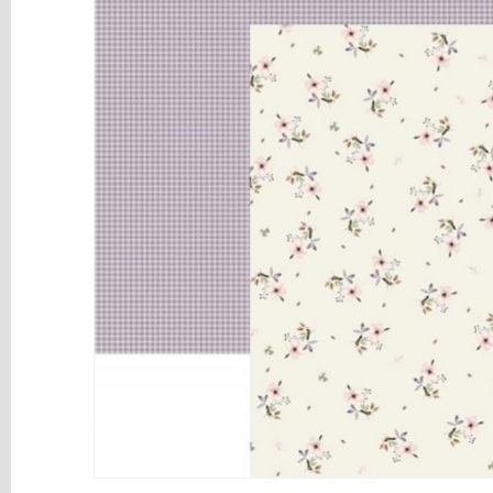
y
Mediums
Máquinas
y
Vinilos
REBAJAS
Novedades
NAVIDAD
Papelería
Herramientas
3D
Liquidación
Scrapbooking
Resinas
y