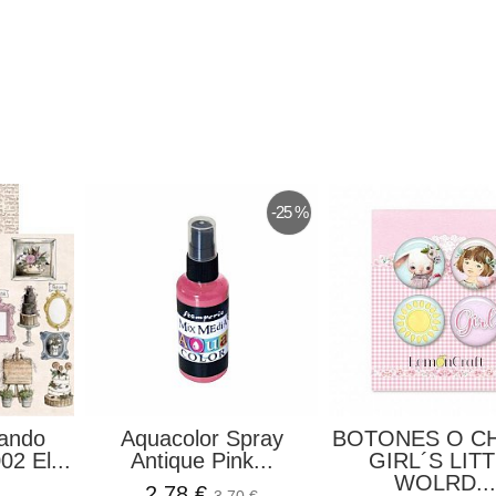
-25 %
rando
Aquacolor Spray
BOTONES O C
2 El...
Antique Pink...
GIRL´S LIT
WOLRD..
2,78 €