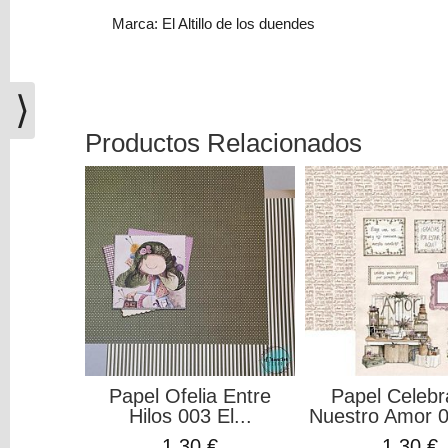
(0)
Marca: El Altillo de los duendes
El
carrito
de
⟩
la
compra
Productos Relacionados
está
vacío
Redes
Sociales
Instagram
Facebook
Papel Ofelia Entre
Papel Celeb
Hilos 003 El...
Nuestro Amor 00
Youtube
1,30 €
1,30 €