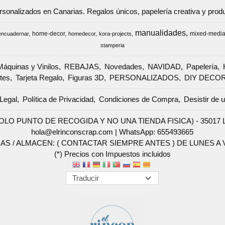
ersonalizados en Canarias. Regalos únicos, papelería creativa y pr
manualidades
home-decor
mixed-medi
encuadernar
homedecor
kora-projects
stamperia
Máquinas y Vinilos
REBAJAS
Novedades
NAVIDAD
Papelería
tes
Tarjeta Regalo
Figuras 3D
PERSONALIZADOS
DIY DECO
Legal
Política de Privacidad
Condiciones de Compra
Desistir de 
SOLO PUNTO DE RECOGIDA Y NO UNA TIENDA FISICA) - 35017 Las 
hola@elrinconscrap.com |
WhatsApp: 655493665
AS / ALMACEN: ( CONTACTAR SIEMPRE ANTES ) DE LUNES A VI
(*) Precios con Impuestos incluidos