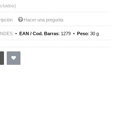
ncluidos)
ripción
Hacer una pregunta
ENDES
•
EAN / Cod. Barras
:
1279
•
Peso
:
30 g