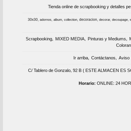
Tienda online de scrapbooking y detalles p
30x30
decoracion
adornos
album
collection
decorar
decoupage
Scrapbooking
MIXED MEDIA
Pinturas y Mediums
Coloran
Ir arriba
Contáctanos
Aviso 
C/ Tablero de Gonzalo, 92 B ( ESTE ALMACEN ES 
Horario:
ONLINE: 24 HOR