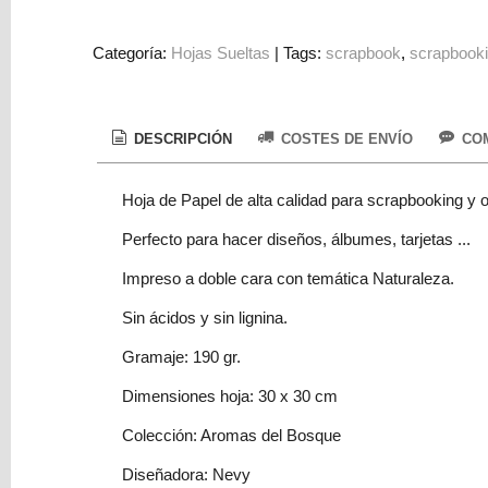
Colorantes
Tarjeta
Categoría:
Hojas Sueltas
|
Tags:
scrapbook
scrapbook
Regalo
Figuras
DESCRIPCIÓN
COSTES DE ENVÍO
COM
3D
PERSONALIZADOS
Hoja de Papel de alta calidad para scrapbooking y o
DIY
Perfecto para hacer diseños, álbumes, tarjetas ...
DECORACION
Impreso a doble cara con temática Naturaleza.
Marcas
Sin ácidos y sin lignina.
Gramaje: 190 gr.
Dimensiones hoja: 30 x 30 cm
Colección: Aromas del Bosque
Tu
Carrito
Diseñadora: Nevy