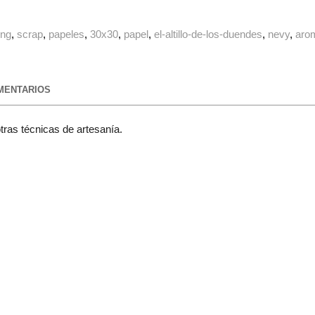
ing
scrap
papeles
30x30
papel
el-altillo-de-los-duendes
nevy
aro
ENTARIOS
tras técnicas de artesanía.