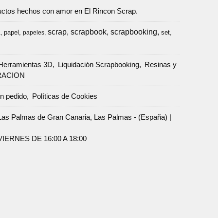
oductos hechos con amor en El Rincon Scrap.
scrap
scrapbook
scrapbooking
papel
set
a
papeles
Herramientas 3D
Liquidación Scrapbooking
Resinas y
RACION
un pedido
Políticas de Cookies
Palmas de Gran Canaria, Las Palmas - (España) |
ERNES DE 16:00 A 18:00