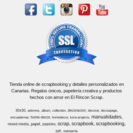
Tienda online de scrapbooking y detalles personalizados en
Canarias. Regalos únicos, papelería creativa y productos
hechos con amor en El Rincon Scrap.
30x30
decoracion
adornos
album
collection
decorar
decoupage
manualidades
home-decor
encuadernar
homedecor
kora-projects
scrap
scrapbook
scrapbooking
papel
mixed-media
papeles
set
stamperia