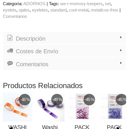
Categoría:
ADORNOS
|
Tags:
we-r-memory-keepers
set
eyelets
ojales
eyeletes
standard
cool-metal
metalicos-frios
|
Comentarios
Descripción
Costes de Envío
Comentarios
Productos Relacionados
-48 %
-48 %
-45 %
-45 %
WASHI
Washi
PACK
PACK