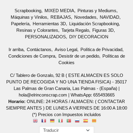
Scrapbooking
MIXED MEDIA
Pinturas y Mediums
Máquinas y Vinilos
REBAJAS
Novedades
NAVIDAD
Papelería
Herramientas 3D
Liquidación Scrapbooking
Resinas y Colorantes
Tarjeta Regalo
Figuras 3D
PERSONALIZADOS
DIY DECORACION
Ir arriba
Contáctanos
Aviso Legal
Política de Privacidad
Condiciones de Compra
Desistir de un pedido
Políticas de
Cookies
C/ Tablero de Gonzalo, 92 B ( ESTE ALMACEN ES SOLO
PUNTO DE RECOGIDA Y NO UNA TIENDA FISICA) - 35017
Las Palmas de Gran Canaria, Las Palmas - (España) |
hola@elrinconscrap.com |
WhatsApp: 655493665
Horario:
ONLINE: 24 HORAS / ALMACEN: ( CONTACTAR
SIEMPRE ANTES ) DE LUNES A VIERNES DE 16:00 A 18:00
(*) Precios con Impuestos incluidos