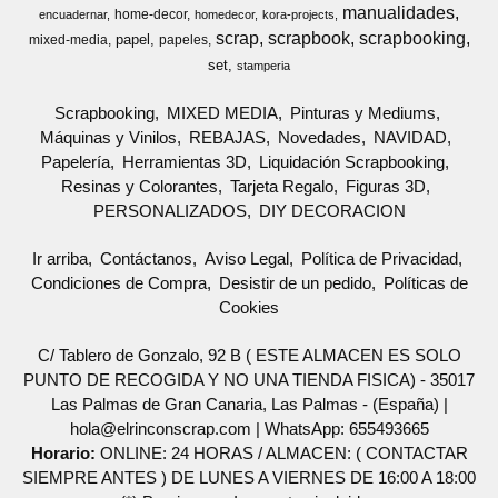
manualidades
home-decor
encuadernar
homedecor
kora-projects
scrap
scrapbook
scrapbooking
papel
mixed-media
papeles
set
stamperia
Scrapbooking
MIXED MEDIA
Pinturas y Mediums
Máquinas y Vinilos
REBAJAS
Novedades
NAVIDAD
Papelería
Herramientas 3D
Liquidación Scrapbooking
Resinas y Colorantes
Tarjeta Regalo
Figuras 3D
PERSONALIZADOS
DIY DECORACION
Ir arriba
Contáctanos
Aviso Legal
Política de Privacidad
Condiciones de Compra
Desistir de un pedido
Políticas de
Cookies
C/ Tablero de Gonzalo, 92 B ( ESTE ALMACEN ES SOLO
PUNTO DE RECOGIDA Y NO UNA TIENDA FISICA) - 35017
Las Palmas de Gran Canaria, Las Palmas - (España) |
hola@elrinconscrap.com |
WhatsApp: 655493665
Horario:
ONLINE: 24 HORAS / ALMACEN: ( CONTACTAR
SIEMPRE ANTES ) DE LUNES A VIERNES DE 16:00 A 18:00