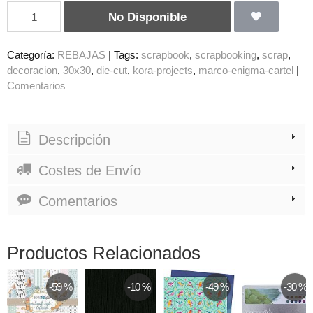
No Disponible
Categoría:
REBAJAS
|
Tags:
scrapbook
scrapbooking
scrap
decoracion
30x30
die-cut
kora-projects
marco-enigma-cartel
|
Comentarios
Descripción
Costes de Envío
Comentarios
Productos Relacionados
-59 %
-10 %
-49 %
-30 %