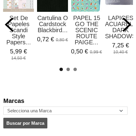
Set De
Cartulina O
PAPEL 15
LAPICES
Papeles
Cardstock
GO THE
ACUAREL
Scandi
Blackbird...
SCENIC
DARK
Style
ROUTE
SHADOWS.
0,72 €
0,80 €
Papers...
PAIGE...
7,25 €
5,99 €
0,50 €
0,99 €
10,40 €
14,50 €
Marcas