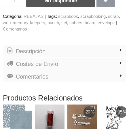
No Disponible
Categoría:
REBAJAS
|
Tags:
scrapbook
scrapbooking
scrap
we-r-memory-keepers
punch
set
sobres
board
envelope
|
Comentarios
Descripción
Costes de Envío
Comentarios
Productos Relacionados
-20 %
-15 %