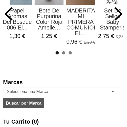
Papel
Bote De
MADERITAS
Set De
Aromas
Purpurina
MI
Sellos
Del Bosque
Color Roja
PRIMERA
Baby
006 El...
Amelie...
COMUNION
Stamperia
EL...
1,30 €
1,25 €
2,75 €
3,25 €
0,96 €
1,20 €
Marcas
Tu Carrito (0)