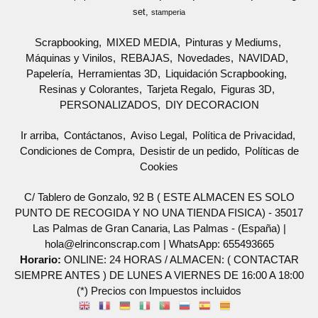
set
stamperia
Scrapbooking
MIXED MEDIA
Pinturas y Mediums
Máquinas y Vinilos
REBAJAS
Novedades
NAVIDAD
Papelería
Herramientas 3D
Liquidación Scrapbooking
Resinas y Colorantes
Tarjeta Regalo
Figuras 3D
PERSONALIZADOS
DIY DECORACION
Ir arriba
Contáctanos
Aviso Legal
Política de Privacidad
Condiciones de Compra
Desistir de un pedido
Políticas de
Cookies
C/ Tablero de Gonzalo, 92 B ( ESTE ALMACEN ES SOLO
PUNTO DE RECOGIDA Y NO UNA TIENDA FISICA) - 35017
Las Palmas de Gran Canaria, Las Palmas - (España) |
hola@elrinconscrap.com |
WhatsApp: 655493665
Horario:
ONLINE: 24 HORAS / ALMACEN: ( CONTACTAR
SIEMPRE ANTES ) DE LUNES A VIERNES DE 16:00 A 18:00
(*) Precios con Impuestos incluidos