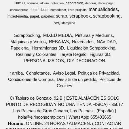
30x30
decoracion
adornos
album
collection
decorar
decoupage
manualidades
home-decor
encuadernar
homedecor
kora-projects
scrap
scrapbook
scrapbooking
papel
mixed-media
papeles
set
stamperia
Scrapbooking
MIXED MEDIA
Pinturas y Mediums
Máquinas y Vinilos
REBAJAS
Novedades
NAVIDAD
Papelería
Herramientas 3D
Liquidación Scrapbooking
Resinas y Colorantes
Tarjeta Regalo
Figuras 3D
PERSONALIZADOS
DIY DECORACION
Ir arriba
Contáctanos
Aviso Legal
Política de Privacidad
Condiciones de Compra
Desistir de un pedido
Políticas de
Cookies
C/ Tablero de Gonzalo, 92 B ( ESTE ALMACEN ES SOLO
PUNTO DE RECOGIDA Y NO UNA TIENDA FISICA) - 35017
Las Palmas de Gran Canaria, Las Palmas - (España) |
hola@elrinconscrap.com |
WhatsApp: 655493665
Horario:
ONLINE: 24 HORAS / ALMACEN: ( CONTACTAR