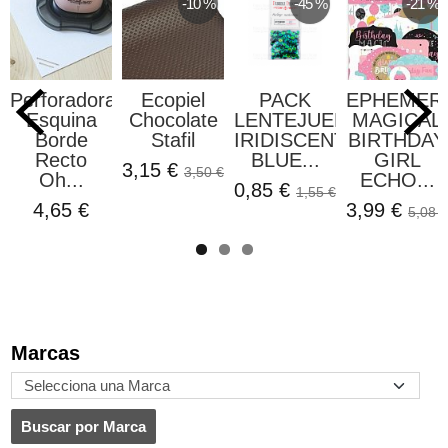
-10 %
-45 %
-21 %
Perforadora
Ecopiel
PACK
EPHEMERA
Esquina
Chocolate
LENTEJUELAS
MAGICAL
Borde
Stafil
IRIDISCENT
BIRTHDAY
Recto
BLUE...
GIRL
3,15 €
3,50 €
Oh...
ECHO...
0,85 €
1,55 €
4,65 €
3,99 €
5,08 €
Marcas