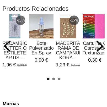
Productos Relacionados
-15 %
-15 %
RECAMBIO
Bote
MADERITAS
Cartulina O
CUTTER O
Pulverizador
RAMA DE
Cardstock
ESTILETE
En Spray
CAMPANULA
Texturizada
ARTIS...
KORA...
0,90 €
0,30 €
1,96 €
1,23 €
2,30 €
1,45 €
Marcas