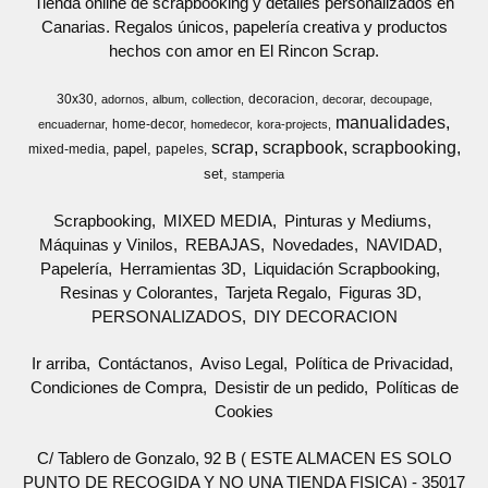
Tienda online de scrapbooking y detalles personalizados en
Canarias. Regalos únicos, papelería creativa y productos
hechos con amor en El Rincon Scrap.
30x30
decoracion
adornos
album
collection
decorar
decoupage
manualidades
home-decor
encuadernar
homedecor
kora-projects
scrap
scrapbook
scrapbooking
papel
mixed-media
papeles
set
stamperia
Scrapbooking
MIXED MEDIA
Pinturas y Mediums
Máquinas y Vinilos
REBAJAS
Novedades
NAVIDAD
Papelería
Herramientas 3D
Liquidación Scrapbooking
Resinas y Colorantes
Tarjeta Regalo
Figuras 3D
PERSONALIZADOS
DIY DECORACION
Ir arriba
Contáctanos
Aviso Legal
Política de Privacidad
Condiciones de Compra
Desistir de un pedido
Políticas de
Cookies
C/ Tablero de Gonzalo, 92 B ( ESTE ALMACEN ES SOLO
PUNTO DE RECOGIDA Y NO UNA TIENDA FISICA) - 35017