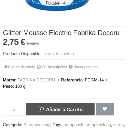
Glitter Mousse Electric Fabrika Decoru
2,75 €
5,60 €
Producto Disponible
-
(Imp. Incluidos)
Costes de envío
Ver descripción
Hacer pregunta
Marca
:
FABRIKA DECORU
•
Referencia
:
FDGM-14
•
Peso
:
100 g
Añadir a Carrito
Categoría:
Scrapbooking
|
Tags:
scrapbook
scrapbooking
scrap