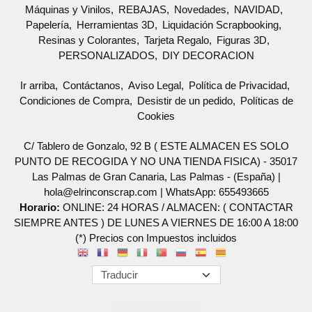
Máquinas y Vinilos
REBAJAS
Novedades
NAVIDAD
Papelería
Herramientas 3D
Liquidación Scrapbooking
Resinas y Colorantes
Tarjeta Regalo
Figuras 3D
PERSONALIZADOS
DIY DECORACION
Ir arriba
Contáctanos
Aviso Legal
Política de Privacidad
Condiciones de Compra
Desistir de un pedido
Políticas de
Cookies
C/ Tablero de Gonzalo, 92 B ( ESTE ALMACEN ES SOLO
PUNTO DE RECOGIDA Y NO UNA TIENDA FISICA) - 35017
Las Palmas de Gran Canaria, Las Palmas - (España) |
hola@elrinconscrap.com |
WhatsApp: 655493665
Horario:
ONLINE: 24 HORAS / ALMACEN: ( CONTACTAR
SIEMPRE ANTES ) DE LUNES A VIERNES DE 16:00 A 18:00
(*) Precios con Impuestos incluidos