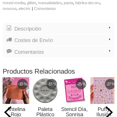
mixed-media
glitter
manualidades
pasta
fabrika-decoru
mousse
electric
|
Comentarios
Descripción
Costes de Envío
Comentarios
Productos Relacionados
-15 %
-15 %
-25 %
-27 %
Antelina
Paleta
Stencil Día,
Puffy
Rojo
Plástico
Sonrisa
Ilusión