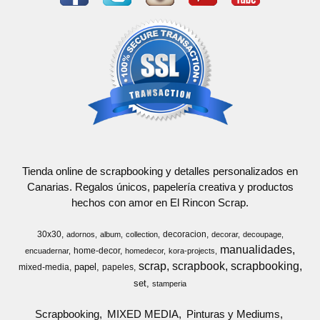
Tienda online de scrapbooking y detalles personalizados en
Canarias. Regalos únicos, papelería creativa y productos
hechos con amor en El Rincon Scrap.
30x30
decoracion
adornos
album
collection
decorar
decoupage
manualidades
home-decor
encuadernar
homedecor
kora-projects
scrap
scrapbook
scrapbooking
papel
mixed-media
papeles
set
stamperia
Scrapbooking
MIXED MEDIA
Pinturas y Mediums