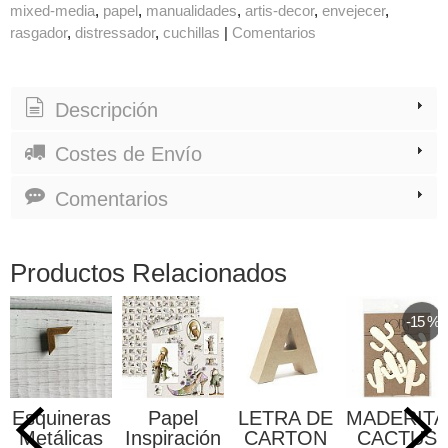
mixed-media
papel
manualidades
artis-decor
envejecer
rasgador
distressador
cuchillas
|
Comentarios
Descripción
Costes de Envío
Comentarios
Productos Relacionados
-15 %
Esquineras
Papel
LETRA DE
MADERITA
Metálicas
Inspiración
CARTON
CACTUS