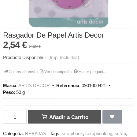
Rasgador De Papel Artis Decor
2,54 €
2,99 €
Producto Disponible
-
(Imp. Incluidos)
Costes de envío
Ver descripción
Hacer pregunta
Marca
:
ARTIS DECOR
•
Referencia
:
0901000421
•
Peso
:
50 g
Añadir a Carrito
Categoría:
REBAJAS
|
Tags:
scrapbook
scrapbooking
scrap