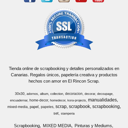
Tienda online de scrapbooking y detalles personalizados en
Canarias. Regalos únicos, papelería creativa y productos
hechos con amor en El Rincon Scrap.
30x30
decoracion
adornos
album
collection
decorar
decoupage
manualidades
home-decor
encuadernar
homedecor
kora-projects
scrap
scrapbook
scrapbooking
papel
mixed-media
papeles
set
stamperia
Scrapbooking
MIXED MEDIA
Pinturas y Mediums