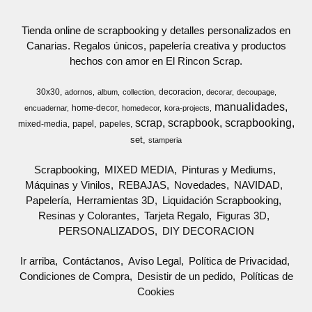
Tienda online de scrapbooking y detalles personalizados en
Canarias. Regalos únicos, papelería creativa y productos
hechos con amor en El Rincon Scrap.
30x30
decoracion
adornos
album
collection
decorar
decoupage
manualidades
home-decor
encuadernar
homedecor
kora-projects
scrap
scrapbook
scrapbooking
papel
mixed-media
papeles
set
stamperia
Scrapbooking
MIXED MEDIA
Pinturas y Mediums
Máquinas y Vinilos
REBAJAS
Novedades
NAVIDAD
Papelería
Herramientas 3D
Liquidación Scrapbooking
Resinas y Colorantes
Tarjeta Regalo
Figuras 3D
PERSONALIZADOS
DIY DECORACION
Ir arriba
Contáctanos
Aviso Legal
Política de Privacidad
Condiciones de Compra
Desistir de un pedido
Políticas de
Cookies