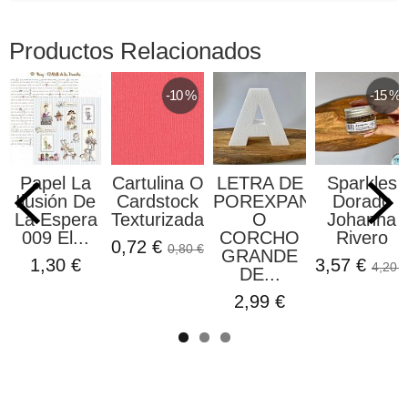
Productos Relacionados
-10 %
-15 %
Papel La
Cartulina O
LETRA DE
Sparkles
Ilusión De
Cardstock
POREXPAN
Dorado
La Espera
Texturizada...
O
Johanna
009 El...
CORCHO
Rivero
0,72 €
0,80 €
GRANDE
1,30 €
3,57 €
4,20 €
DE...
2,99 €