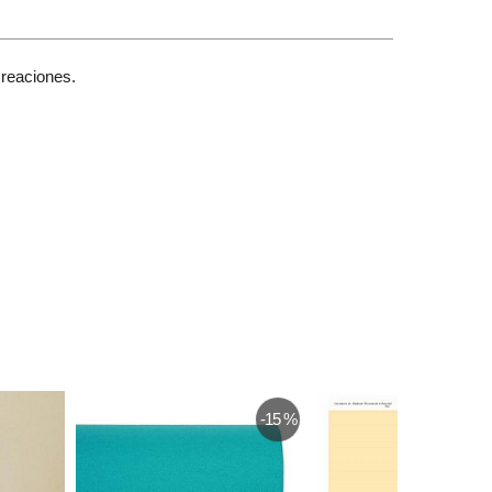
creaciones.
-17 %