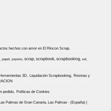
oductos hechos con amor en El Rincon Scrap.
scrap
scrapbook
scrapbooking
papel
set
a
papeles
Herramientas 3D
Liquidación Scrapbooking
Resinas y
RACION
un pedido
Políticas de Cookies
Palmas de Gran Canaria, Las Palmas - (España) |