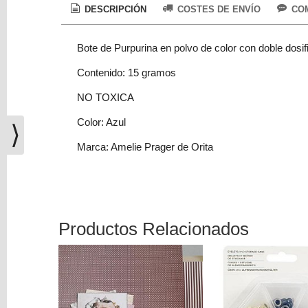
(0)
DESCRIPCIÓN
COSTES DE ENVÍO
COM
El
carrito
Bote de Purpurina en polvo de color con doble dosif
de
Contenido: 15 gramos
la
compra
NO TOXICA
está
vacío
Color: Azul
⟩
Marca: Amelie Prager de Orita
Redes
Sociales
Instagram
Productos Relacionados
Facebook
-15 %
Youtube