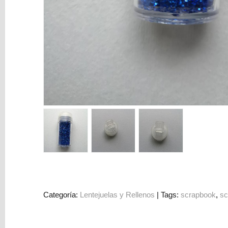
Colorantes
Tarjeta
Regalo
Figuras
3D
PERSONALIZADOS
DIY
DECORACION
Marcas
Categoría:
Lentejuelas y Rellenos
|
Tags:
scrapbook
sc
Tu
Carrito