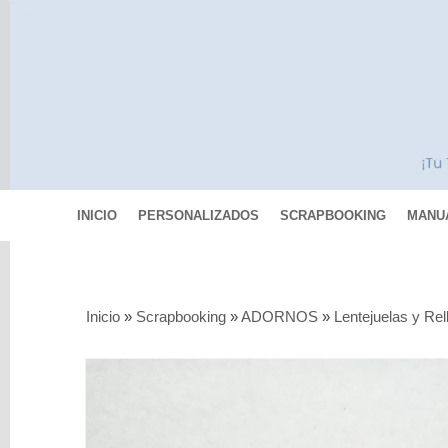
INICIO
PERSONALIZADOS
SCRAPBOOKING
MANU
Categorías
Inicio
»
Scrapbooking
»
ADORNOS
»
Lentejuelas y Rel
Scrapbooking
MIXED
MEDIA
Pinturas