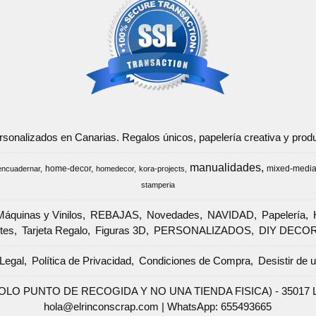
ersonalizados en Canarias. Regalos únicos, papelería creativa y pr
manualidades
home-decor
mixed-medi
encuadernar
homedecor
kora-projects
stamperia
Máquinas y Vinilos
REBAJAS
Novedades
NAVIDAD
Papelería
tes
Tarjeta Regalo
Figuras 3D
PERSONALIZADOS
DIY DECO
Legal
Política de Privacidad
Condiciones de Compra
Desistir de 
SOLO PUNTO DE RECOGIDA Y NO UNA TIENDA FISICA) - 35017 Las 
hola@elrinconscrap.com |
WhatsApp: 655493665