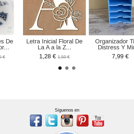
acre Ramo
Papel De Arroz Puerta
Charm Tortu
panes
Lavender...
0,15 
 €
1,75 €
2,10 €
Síguenos en