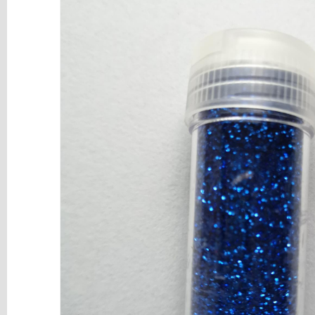
y
Mediums
Máquinas
y
Vinilos
REBAJAS
Novedades
NAVIDAD
Papelería
Herramientas
3D
Liquidación
Scrapbooking
Resinas
y