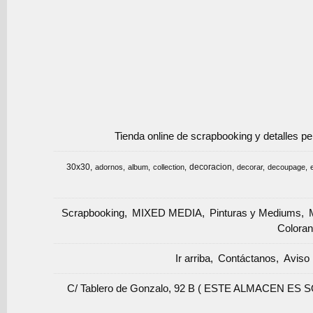
Tienda online de scrapbooking y detalles p
30x30
decoracion
adornos
album
collection
decorar
decoupage
Scrapbooking
MIXED MEDIA
Pinturas y Mediums
Coloran
Ir arriba
Contáctanos
Aviso 
C/ Tablero de Gonzalo, 92 B ( ESTE ALMACEN ES 