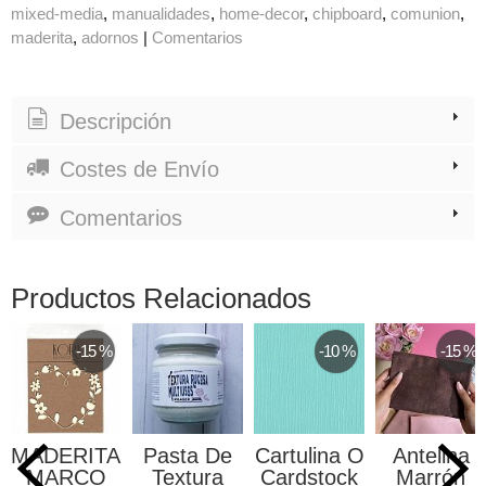
mixed-media
manualidades
home-decor
chipboard
comunion
maderita
adornos
|
Comentarios
Descripción
Costes de Envío
Comentarios
Productos Relacionados
-15 %
-10 %
-15 %
MADERITAS
Pasta De
Cartulina O
Antelina
MARCO
Textura
Cardstock
Marrón