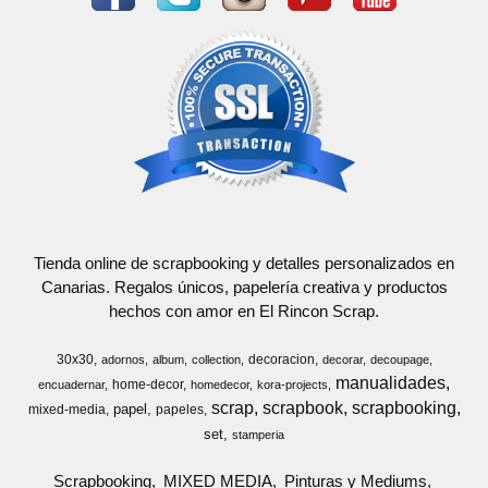
Tienda online de scrapbooking y detalles personalizados en
Canarias. Regalos únicos, papelería creativa y productos
hechos con amor en El Rincon Scrap.
30x30
decoracion
adornos
album
collection
decorar
decoupage
manualidades
home-decor
encuadernar
homedecor
kora-projects
scrap
scrapbook
scrapbooking
papel
mixed-media
papeles
set
stamperia
Scrapbooking
MIXED MEDIA
Pinturas y Mediums