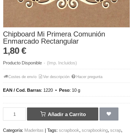
Chipboard Mi Primera Comunión
Enmarcado Rectangular
1,80 €
Producto Disponible
-
(Imp. Incluidos)
Costes de envío
Ver descripción
Hacer pregunta
EAN / Cod. Barras
:
1220
•
Peso
:
10 g
Añadir a Carrito
Categoría:
Maderitas
|
Tags:
scrapbook
scrapbooking
scrap