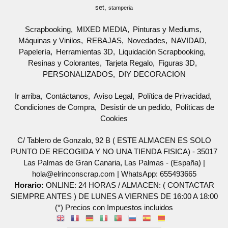
set
stamperia
Scrapbooking
MIXED MEDIA
Pinturas y Mediums
Máquinas y Vinilos
REBAJAS
Novedades
NAVIDAD
Papelería
Herramientas 3D
Liquidación Scrapbooking
Resinas y Colorantes
Tarjeta Regalo
Figuras 3D
PERSONALIZADOS
DIY DECORACION
Ir arriba
Contáctanos
Aviso Legal
Política de Privacidad
Condiciones de Compra
Desistir de un pedido
Políticas de
Cookies
C/ Tablero de Gonzalo, 92 B ( ESTE ALMACEN ES SOLO
PUNTO DE RECOGIDA Y NO UNA TIENDA FISICA) - 35017
Las Palmas de Gran Canaria, Las Palmas - (España) |
hola@elrinconscrap.com |
WhatsApp: 655493665
Horario:
ONLINE: 24 HORAS / ALMACEN: ( CONTACTAR
SIEMPRE ANTES ) DE LUNES A VIERNES DE 16:00 A 18:00
(*) Precios con Impuestos incluidos