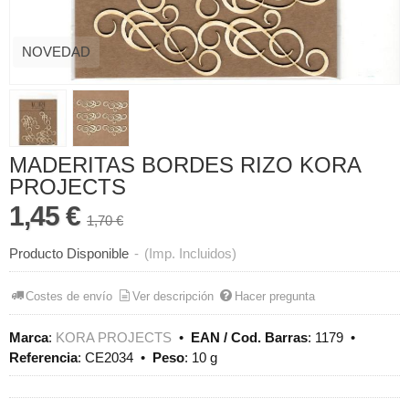
NOVEDAD
MADERITAS BORDES RIZO KORA
PROJECTS
1,45 €
1,70 €
Producto Disponible
-
(Imp. Incluidos)
Costes de envío
Ver descripción
Hacer pregunta
Marca
:
KORA PROJECTS
•
EAN / Cod. Barras
:
1179
•
Referencia
:
CE2034
•
Peso
:
10 g