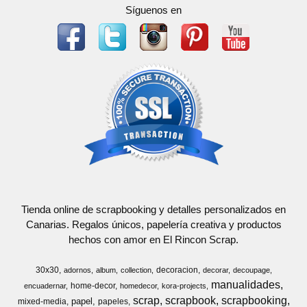
Síguenos en
Tienda online de scrapbooking y detalles personalizados en
Canarias. Regalos únicos, papelería creativa y productos
hechos con amor en El Rincon Scrap.
30x30
decoracion
adornos
album
collection
decorar
decoupage
manualidades
home-decor
encuadernar
homedecor
kora-projects
scrap
scrapbook
scrapbooking
papel
mixed-media
papeles