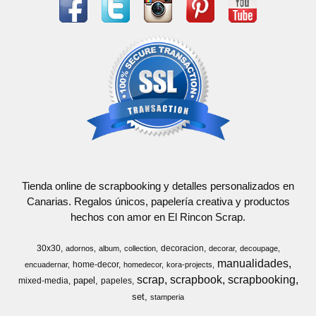
Tienda online de scrapbooking y detalles personalizados en
Canarias. Regalos únicos, papelería creativa y productos
hechos con amor en El Rincon Scrap.
30x30
decoracion
adornos
album
collection
decorar
decoupage
manualidades
home-decor
encuadernar
homedecor
kora-projects
scrap
scrapbook
scrapbooking
papel
mixed-media
papeles
set
stamperia