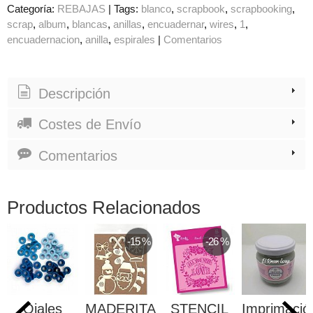
Categoría:
REBAJAS
|
Tags:
blanco
scrapbook
scrapbooking
scrap
album
blancas
anillas
encuadernar
wires
1
encuadernacion
anilla
espirales
|
Comentarios
Descripción
Costes de Envío
Comentarios
Productos Relacionados
-15 %
-26 %
Ojales
MADERITAS
STENCIL
Imprimació