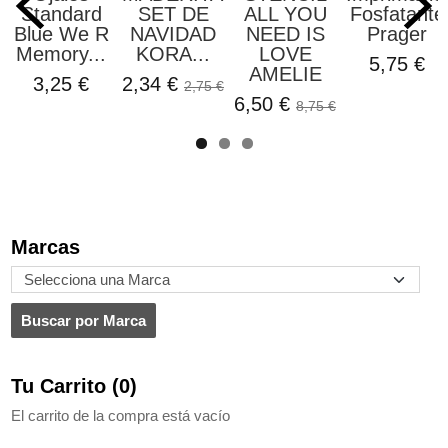
Standard
SET DE
ALL YOU
Fosfatante
Blue We R
NAVIDAD
NEED IS
Prager
Memory...
KORA...
LOVE
5,75 €
AMELIE
3,25 €
2,34 €
2,75 €
6,50 €
8,75 €
Marcas
Tu Carrito (0)
El carrito de la compra está vacío