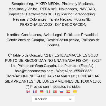
Scrapbooking
MIXED MEDIA
Pinturas y Mediums
Máquinas y Vinilos
REBAJAS
Novedades
NAVIDAD
Papelería
Herramientas 3D
Liquidación Scrapbooking
Resinas y Colorantes
Tarjeta Regalo
Figuras 3D
PERSONALIZADOS
DIY DECORACION
Ir arriba
Contáctanos
Aviso Legal
Política de Privacidad
Condiciones de Compra
Desistir de un pedido
Políticas de
Cookies
C/ Tablero de Gonzalo, 92 B ( ESTE ALMACEN ES SOLO
PUNTO DE RECOGIDA Y NO UNA TIENDA FISICA) - 35017
Las Palmas de Gran Canaria, Las Palmas - (España) |
hola@elrinconscrap.com |
WhatsApp: 655493665
Horario:
ONLINE: 24 HORAS / ALMACEN: ( CONTACTAR
SIEMPRE ANTES ) DE LUNES A VIERNES DE 16:00 A 18:00
(*) Precios con Impuestos incluidos