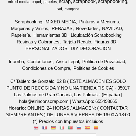
scrap
scrapbook
scrapbooking
papel
mixed-media
papeles
set
stamperia
Scrapbooking
MIXED MEDIA
Pinturas y Mediums
Máquinas y Vinilos
REBAJAS
Novedades
NAVIDAD
Papelería
Herramientas 3D
Liquidación Scrapbooking
Resinas y Colorantes
Tarjeta Regalo
Figuras 3D
PERSONALIZADOS
DIY DECORACION
Ir arriba
Contáctanos
Aviso Legal
Política de Privacidad
Condiciones de Compra
Políticas de Cookies
C/ Tablero de Gonzalo, 92 B ( ESTE ALMACEN ES SOLO
PUNTO DE RECOGIDA Y NO UNA TIENDA FISICA) - 35017
Las Palmas de Gran Canaria, Las Palmas - (España) |
hola@elrinconscrap.com |
WhatsApp: 655493665
Horario:
ONLINE: 24 HORAS / ALMACEN: ( CONTACTAR
SIEMPRE ANTES ) DE LUNES A VIERNES DE 16:00 A 18:00
(*) Precios con Impuestos incluidos