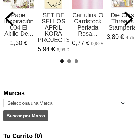
Papel
SET DE
Cartulina O
Die Cuts
Inspiración
SELLOS
Cardstock
Threads
004 El
APRIL
Perlada
Stamperia
Altillo De...
KORA
Rosa...
3,80 €
4,75 €
PROJECTS
1,30 €
0,77 €
0,90 €
5,94 €
6,99 €
Marcas
Tu Carrito (0)