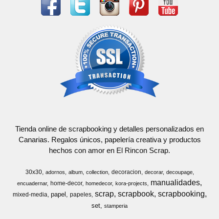
Tienda online de scrapbooking y detalles personalizados en
Canarias. Regalos únicos, papelería creativa y productos
hechos con amor en El Rincon Scrap.
30x30
decoracion
adornos
album
collection
decorar
decoupage
manualidades
home-decor
encuadernar
homedecor
kora-projects
scrap
scrapbook
scrapbooking
papel
mixed-media
papeles
set
stamperia