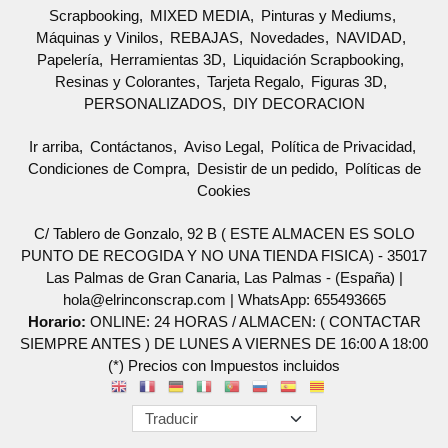
Scrapbooking
MIXED MEDIA
Pinturas y Mediums
Máquinas y Vinilos
REBAJAS
Novedades
NAVIDAD
Papelería
Herramientas 3D
Liquidación Scrapbooking
Resinas y Colorantes
Tarjeta Regalo
Figuras 3D
PERSONALIZADOS
DIY DECORACION
Ir arriba
Contáctanos
Aviso Legal
Política de Privacidad
Condiciones de Compra
Desistir de un pedido
Políticas de
Cookies
C/ Tablero de Gonzalo, 92 B ( ESTE ALMACEN ES SOLO
PUNTO DE RECOGIDA Y NO UNA TIENDA FISICA) - 35017
Las Palmas de Gran Canaria, Las Palmas - (España) |
hola@elrinconscrap.com |
WhatsApp: 655493665
Horario:
ONLINE: 24 HORAS / ALMACEN: ( CONTACTAR
SIEMPRE ANTES ) DE LUNES A VIERNES DE 16:00 A 18:00
(*) Precios con Impuestos incluidos