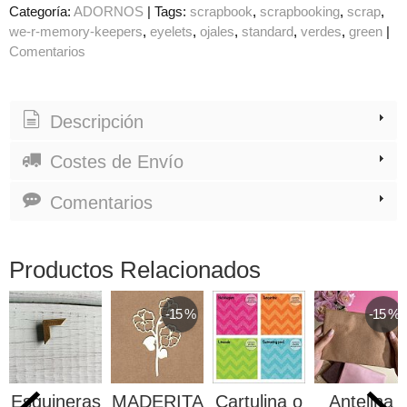
Categoría:
ADORNOS
|
Tags:
scrapbook
scrapbooking
scrap
we-r-memory-keepers
eyelets
ojales
standard
verdes
green
|
Comentarios
Descripción
Costes de Envío
Comentarios
Productos Relacionados
-15 %
-15 %
Esquineras
MADERITA
Cartulina o
Antelina