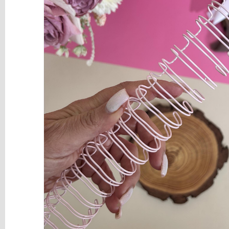
y
Mediums
Máquinas
y
Vinilos
REBAJAS
Novedades
NAVIDAD
Papelería
Herramientas
3D
Liquidación
Scrapbooking
Resinas
y