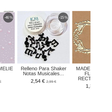
-46 %
-15 %
MELIE
Relleno Para Shaker
MADERITA MA
Notas Musicales...
FLORENCI
RECTANGULAR
2,54 €
€
2,99 €
1,33 €
1,57 €