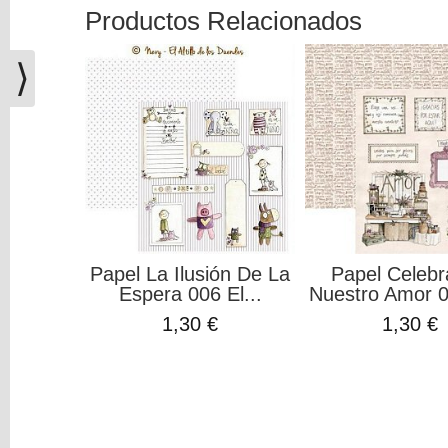
(0)
Productos Relacionados
El
carrito
⟩
de
la
compra
está
vacío
Redes
Sociales
Papel La Ilusión De La
Papel Celeb
Espera 006 El...
Nuestro Amor 00
Instagram
1,30 €
1,30 €
Facebook
Youtube