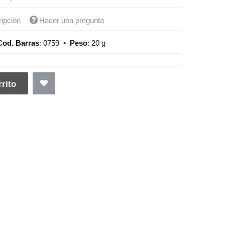
ripción
Hacer una pregunta
Cod. Barras
:
0759
•
Peso
:
20 g
rito