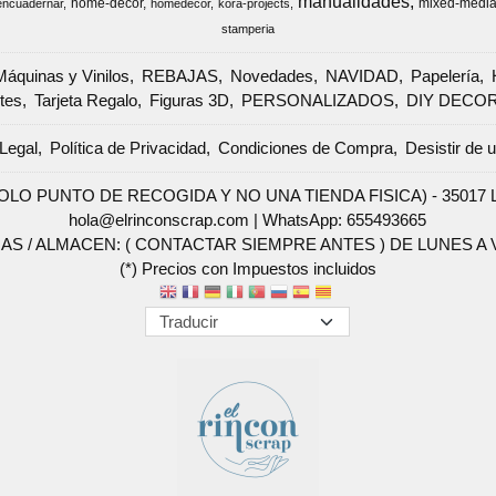
manualidades
home-decor
mixed-medi
encuadernar
homedecor
kora-projects
stamperia
Máquinas y Vinilos
REBAJAS
Novedades
NAVIDAD
Papelería
tes
Tarjeta Regalo
Figuras 3D
PERSONALIZADOS
DIY DECO
Legal
Política de Privacidad
Condiciones de Compra
Desistir de 
SOLO PUNTO DE RECOGIDA Y NO UNA TIENDA FISICA) - 35017 Las 
hola@elrinconscrap.com |
WhatsApp: 655493665
AS / ALMACEN: ( CONTACTAR SIEMPRE ANTES ) DE LUNES A VI
(*) Precios con Impuestos incluidos