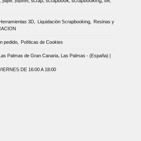
scrap
scrapbook
scrapbooking
papel
set
a
papeles
Herramientas 3D
Liquidación Scrapbooking
Resinas y
RACION
un pedido
Políticas de Cookies
Palmas de Gran Canaria, Las Palmas - (España) |
ERNES DE 16:00 A 18:00