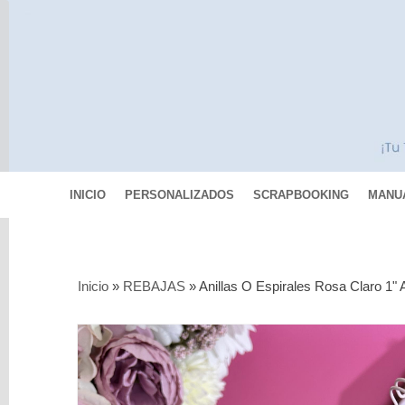
INICIO
PERSONALIZADOS
SCRAPBOOKING
MANU
Categorías
Inicio
»
REBAJAS
»
Anillas O Espirales Rosa Claro 1" 
Scrapbooking
MIXED
MEDIA
Pinturas