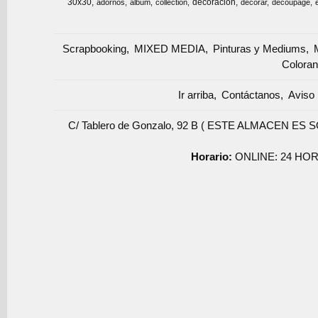
30x30
decoracion
adornos
album
collection
decorar
decoupage
Scrapbooking
MIXED MEDIA
Pinturas y Mediums
Coloran
Ir arriba
Contáctanos
Aviso 
C/ Tablero de Gonzalo, 92 B ( ESTE ALMACEN ES 
Horario:
ONLINE: 24 HOR