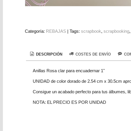
Colorantes
Tarjeta
Regalo
Figuras
Categoría:
REBAJAS
|
Tags:
scrapbook
scrapbooking
3D
PERSONALIZADOS
DESCRIPCIÓN
COSTES DE ENVÍO
COM
DIY
DECORACION
Anillas Rosa clar para encuadernar 1"
Marcas
UNIDAD de color dorado de 2.54 cm x 30.5cm apro
Consigue un acabado perfecto para tus álbumes, libr
NOTA: EL PRECIO ES POR UNIDAD
Tu
Carrito