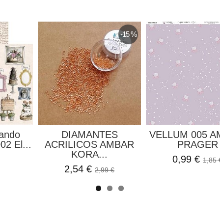
-15 %
rando
DIAMANTES
VELLUM 005 A
2 El...
ACRILICOS AMBAR
PRAGER
KORA...
0,99 €
1,85 
2,54 €
2,99 €