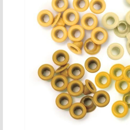
y
Mediums
Máquinas
y
Vinilos
REBAJAS
Novedades
NAVIDAD
Papelería
Herramientas
3D
Liquidación
Scrapbooking
Resinas
y