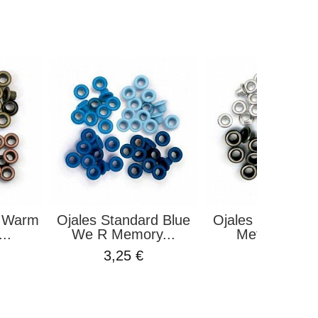
d Warm
Ojales Standard Blue
Ojales Standard
..
We R Memory...
Metal We R..
3,25 €
3,25 €