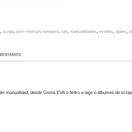
g
scrap
we-r-memory-keepers
set
manualidades
eyelets
ojales
a
ENTARIOS
quier manualidad, desde Goma EVA o fieltro a tags o álbumes de scra