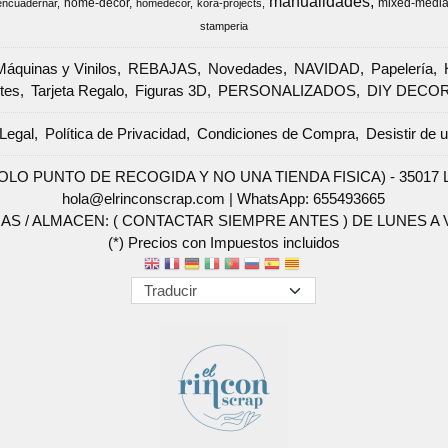
manualidades
home-decor
mixed-medi
encuadernar
homedecor
kora-projects
stamperia
Máquinas y Vinilos
REBAJAS
Novedades
NAVIDAD
Papelería
tes
Tarjeta Regalo
Figuras 3D
PERSONALIZADOS
DIY DECO
Legal
Política de Privacidad
Condiciones de Compra
Desistir de 
SOLO PUNTO DE RECOGIDA Y NO UNA TIENDA FISICA) - 35017 Las 
hola@elrinconscrap.com |
WhatsApp: 655493665
AS / ALMACEN: ( CONTACTAR SIEMPRE ANTES ) DE LUNES A VI
(*) Precios con Impuestos incluidos