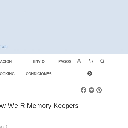
DACION
ENVÍO
PAGOS
OOKING
CONDICIONES
0
llow We R Memory Keepers
dos)