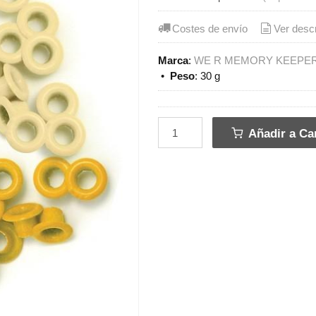
Costes de envío
Ver desc
Marca
:
WE R MEMORY KEEPE
•
Peso
:
30 g
Añadir a Car