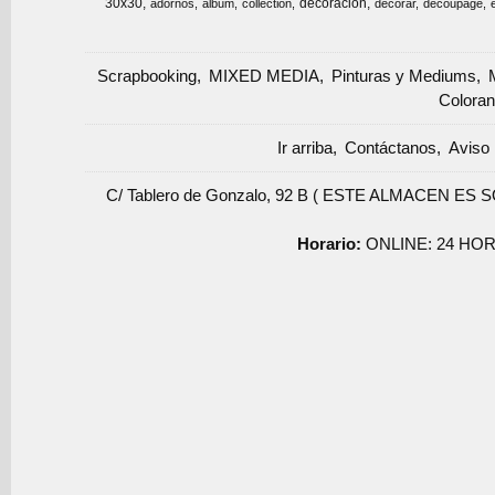
30x30
decoracion
adornos
album
collection
decorar
decoupage
Scrapbooking
MIXED MEDIA
Pinturas y Mediums
Coloran
Ir arriba
Contáctanos
Aviso 
C/ Tablero de Gonzalo, 92 B ( ESTE ALMACEN ES 
Horario:
ONLINE: 24 HOR