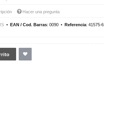
ripción
Hacer una pregunta
RS
•
EAN / Cod. Barras
:
0090
•
Referencia
:
41575-6
rito