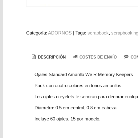
Colorantes
Tarjeta
Regalo
Figuras
Categoría:
ADORNOS
|
Tags:
scrapbook
scrapbookin
3D
PERSONALIZADOS
DESCRIPCIÓN
COSTES DE ENVÍO
COM
DIY
DECORACION
Ojales Standard Amarillo We R Memory Keepers
Marcas
Pack con cuatro colores en tonos amarillos.
Los ojales o eyelets te servirán para decorar cual
Diámetro: 0.5 cm central, 0.8 cm cabeza.
Incluye 60 ojales, 15 por modelo.
Tu
Carrito