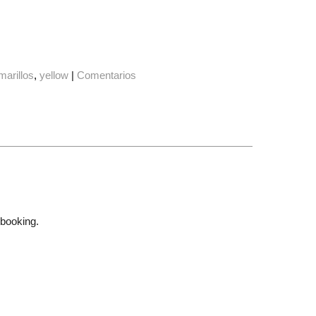
marillos
yellow
|
Comentarios
pbooking.