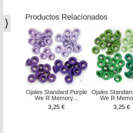
(0)
El
Productos Relacionados
carrito
⟩
de
la
compra
está
vacío
Redes
Sociales
Instagram
Ojales Standard Purple
Ojales Standar
We R Memory...
We R Memor
3,25 €
3,25 €
Facebook
Youtube