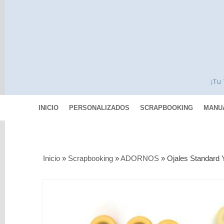
INICIO
PERSONALIZADOS
SCRAPBOOKING
MANU
Categorías
Inicio
»
Scrapbooking
»
ADORNOS
»
Ojales Standard
Scrapbooking
MIXED
MEDIA
Pinturas