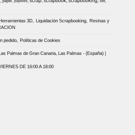
scrap
scrapbook
scrapbooking
papel
set
a
papeles
Herramientas 3D
Liquidación Scrapbooking
Resinas y
RACION
un pedido
Políticas de Cookies
Palmas de Gran Canaria, Las Palmas - (España) |
ERNES DE 16:00 A 18:00