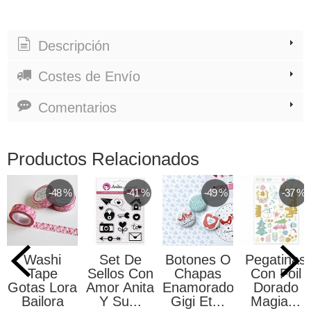
Descripción
Costes de Envío
Comentarios
Productos Relacionados
-48 %
-41 %
-49 %
-37 %
Washi
Set De
Botones O
Pegatinas
Tape
Sellos Con
Chapas
Con Foil
Gotas Lora
Amor Anita
Enamorados
Dorado
Bailora
Y Su...
Gigi Et...
Magia...