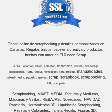
Tienda online de scrapbooking y detalles personalizados en
Canarias. Regalos únicos, papelería creativa y productos
hechos con amor en El Rincon Scrap.
30x30
decoracion
adornos
album
collection
decorar
decoupage
manualidades
home-decor
encuadernar
homedecor
kora-projects
scrap
scrapbook
scrapbooking
papel
mixed-media
papeles
set
stamperia
Scrapbooking
MIXED MEDIA
Pinturas y Mediums
Máquinas y Vinilos
REBAJAS
Novedades
NAVIDAD
Papelería
Herramientas 3D
Liquidación Scrapbooking
Resinas y Colorantes
Tarjeta Regalo
Figuras 3D