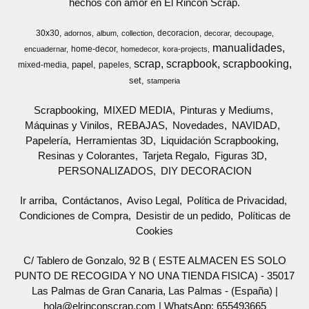
hechos con amor en El Rincon Scrap.
30x30
decoracion
adornos
album
collection
decorar
decoupage
manualidades
home-decor
encuadernar
homedecor
kora-projects
scrap
scrapbook
scrapbooking
papel
mixed-media
papeles
set
stamperia
Scrapbooking
MIXED MEDIA
Pinturas y Mediums
Máquinas y Vinilos
REBAJAS
Novedades
NAVIDAD
Papelería
Herramientas 3D
Liquidación Scrapbooking
Resinas y Colorantes
Tarjeta Regalo
Figuras 3D
PERSONALIZADOS
DIY DECORACION
Ir arriba
Contáctanos
Aviso Legal
Política de Privacidad
Condiciones de Compra
Desistir de un pedido
Políticas de
Cookies
C/ Tablero de Gonzalo, 92 B ( ESTE ALMACEN ES SOLO
PUNTO DE RECOGIDA Y NO UNA TIENDA FISICA) - 35017
Las Palmas de Gran Canaria, Las Palmas - (España) |
hola@elrinconscrap.com |
WhatsApp: 655493665