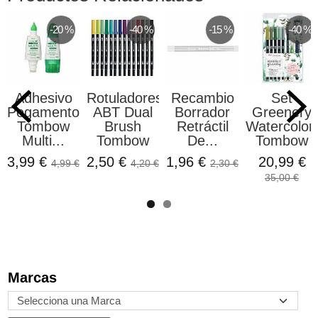
-20 %
-40 %
-15 %
-40 %
Adhesivo
Rotuladores
Recambio
Set
Pegamento
ABT Dual
Borrador
Greenery
Tombow
Brush
Retráctil
Watercolor
Multi...
Tombow
De...
Tombow
3,99 €
2,50 €
1,96 €
20,99 €
4,99 €
4,20 €
2,30 €
35,00 €
Marcas