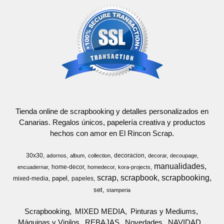
Tienda online de scrapbooking y detalles personalizados en
Canarias. Regalos únicos, papelería creativa y productos
hechos con amor en El Rincon Scrap.
30x30
decoracion
adornos
album
collection
decorar
decoupage
manualidades
home-decor
encuadernar
homedecor
kora-projects
scrap
scrapbook
scrapbooking
papel
mixed-media
papeles
set
stamperia
Scrapbooking
MIXED MEDIA
Pinturas y Mediums
Máquinas y Vinilos
REBAJAS
Novedades
NAVIDAD