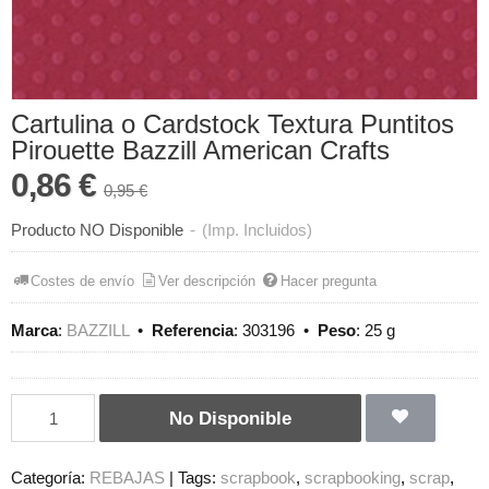
Cartulina o Cardstock Textura Puntitos
Pirouette Bazzill American Crafts
0,86 €
0,95 €
Producto NO Disponible
-
(Imp. Incluidos)
Costes de envío
Ver descripción
Hacer pregunta
Marca
:
BAZZILL
•
Referencia
:
303196
•
Peso
:
25 g
No Disponible
Categoría:
REBAJAS
|
Tags:
scrapbook
scrapbooking
scrap