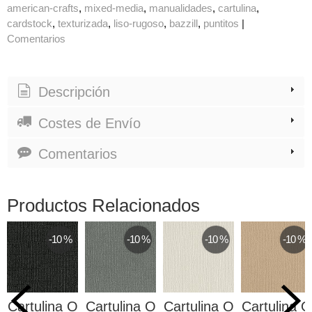
american-crafts
mixed-media
manualidades
cartulina
cardstock
texturizada
liso-rugoso
bazzill
puntitos
|
Comentarios
Descripción
Costes de Envío
Comentarios
Productos Relacionados
-10 %
-10 %
-10 %
-10 %
Cartulina O
Cartulina O
Cartulina O
Cartulina O